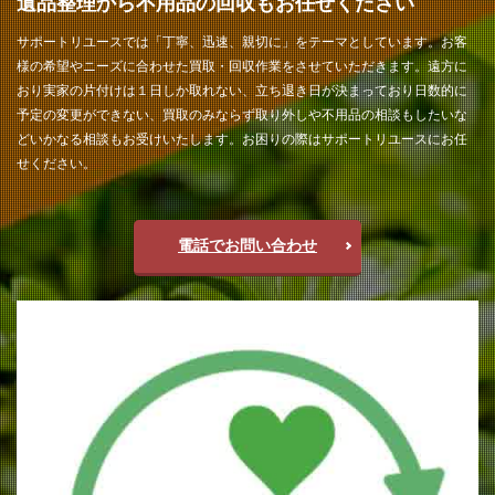
遺品整理から不用品の回収もお任せください
サポートリユースでは「丁寧、迅速、親切に」をテーマとしています。お客
様の希望やニーズに合わせた買取・回収作業をさせていただきます。遠方に
おり実家の片付けは１日しか取れない、立ち退き日が決まっており日数的に
予定の変更ができない、買取のみならず取り外しや不用品の相談もしたいな
どいかなる相談もお受けいたします。お困りの際はサポートリユースにお任
せください。
電話でお問い合わせ