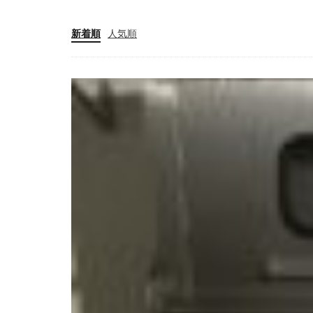
新着順
人気順