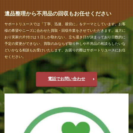
遺品整理から不用品の回収もお任せください
サポートリユースでは「丁寧、迅速、親切に」をテーマとしています。お客
様の希望やニーズに合わせた買取・回収作業をさせていただきます。遠方に
おり実家の片付けは１日しか取れない、立ち退き日が決まっており日数的に
予定の変更ができない、買取のみならず取り外しや不用品の相談もしたいな
どいかなる相談もお受けいたします。お困りの際はサポートリユースにお任
せください。
電話でお問い合わせ