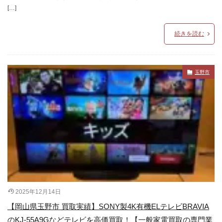
[…]
続きを読む
玉野市
2025年12月14日
【岡山県玉野市 買取実績】SONY製4K有機ELテレビBRAVIA
のKJ-55A9Gなどテレビを高価買取！【一般家電買取の専門業