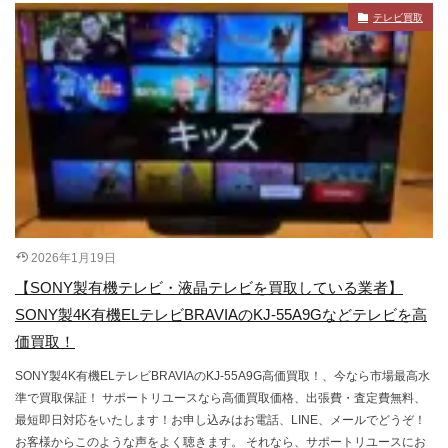
テレビ買取
2026年1月19日
【SONY製有機テレビ・液晶テレビを買取している業者】
SONY製4K有機ELテレビBRAVIAのKJ-55A9Gなどテレビを高
価買取！
SONY製4K有機ELテレビBRAVIAのKJ-55A9G高価買取！、今なら市場最高水
準で買取保証！ サポートリユースなら高価買取価格、出張費・査定費無料、
最短即日対応をいたします！お申し込みはお電話、LINE、メールでどうぞ！
お客様からこのような声をよく聴きます。 それなら、サポートリユースにお