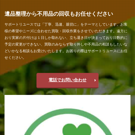
遺品整理から不用品の回収もお任せください
サポートリユースでは「丁寧、迅速、親切に」をテーマとしています。お客
様の希望やニーズに合わせた買取・回収作業をさせていただきます。遠方に
おり実家の片付けは１日しか取れない、立ち退き日が決まっており日数的に
予定の変更ができない、買取のみならず取り外しや不用品の相談もしたいな
どいかなる相談もお受けいたします。お困りの際はサポートリユースにお任
せください。
電話でお問い合わせ