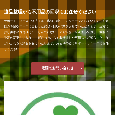
遺品整理から不用品の回収もお任せください
サポートリユースでは「丁寧、迅速、親切に」をテーマとしています。お客
様の希望やニーズに合わせた買取・回収作業をさせていただきます。遠方に
おり実家の片付けは１日しか取れない、立ち退き日が決まっており日数的に
予定の変更ができない、買取のみならず取り外しや不用品の相談もしたいな
どいかなる相談もお受けいたします。お困りの際はサポートリユースにお任
せください。
電話でお問い合わせ