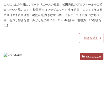
こんにちは‼今日はサポートリユースの社長、松田勇也のプロフィールをご紹
介したいと思います！ 松田勇也（マツダユウヤ） 生年月日：１９８６年３月
２０日生まれ血液型：o型(自称)好きな食べ物：いちご・スイカ嫌いな食べ
物：セロリ好きな色：みどり足のサイズ：28CM利き手：右視力：1.5好きな
[…]
続きを読む
SRファミリー