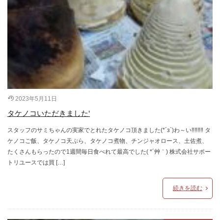
2023年5月11日
タケノコいただきました‘
スタッフのサミちゃんの実家でとれたタケノコ頂きました(*´з`)わ～い‼‼‼‼ タ
ケノコご飯、タケノコ天ぷら、タケノコ煮物、チンジャオロース、土佐煮、
たくさんもらったので1週間毎日食べれて最高でした( *´艸｀) 株式会社サポー
トリユースでは買 […]
続きを読む