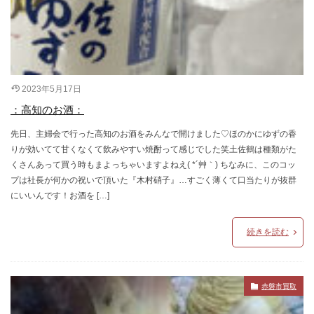
2023年5月17日
：高知のお酒：
先日、主婦会で行った高知のお酒をみんなで開けました♡ほのかにゆずの香
りが効いてて甘くなくて飲みやすい焼酎って感じでした笑土佐鶴は種類がた
くさんあって買う時もまよっちゃいますよねえ( *´艸｀) ちなみに、このコッ
プは社長が何かの祝いで頂いた『木村硝子』…すごく薄くて口当たりが抜群
にいいんです！お酒を […]
続きを読む
赤磐市買取