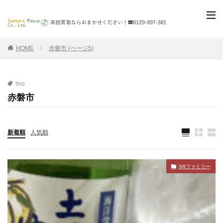
HOME
赤磐市 (ページ5)
TAG
赤磐市
新着順
人気順
SRファミリー