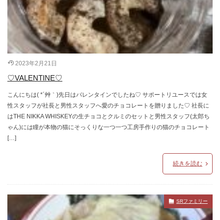
2023年2月21日
♡VALENTINE♡
こんにちは( *´艸｀)先日はバレンタインでしたね♡ サポートリユースでは女
性スタッフが社長と男性スタッフへ愛のチョコレートを贈りました♡ 社長に
はTHE NIKKA WHISKEYの生チョコとクルミのセットと男性スタッフ(太郎ち
ゃん)には瞳が本物の猫にそっくりな一つ一つ工房手作りの猫のチョコレート
[…]
続きを読む
SRファミリー