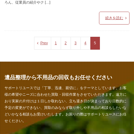
ろん、従業員の紹介やク […]
続きを読む
Prev
1
2
3
4
5
遺品整理から不用品の回収もお任せください
サポートリユースでは「丁寧、迅速、親切に」をテーマとしています。お客
様の希望やニーズに合わせた買取・回収作業をさせていただきます。遠方に
おり実家の片付けは１日しか取れない、立ち退き日が決まっており日数的に
予定の変更ができない、買取のみならず取り外しや不用品の相談もしたいな
どいかなる相談もお受けいたします。お困りの際はサポートリユースにお任
せください。