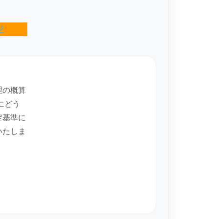
ジ
理の概算
にどう
定基準に
いたしま