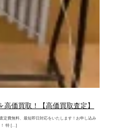
0Bを高価買取！【高価買取査定】
費・査定費無料、最短即日対応をいたします！お申し込み
特 […]