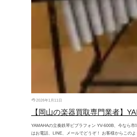
2026年1月11日
【岡山の楽器買取専門業者】YAM
YAMAHAの立奏鉄琴ビブラフォン YV-600B、
はお電話、LINE、メールでどうぞ！ お客様からこのよ