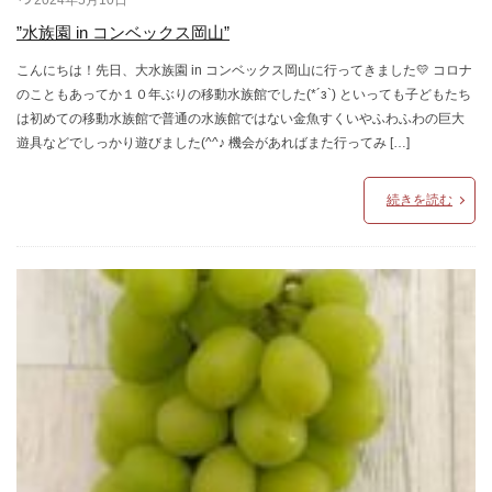
”水族園 in コンベックス岡山”
こんにちは！先日、大水族園 in コンベックス岡山に行ってきました💛 コロナ
のこともあってか１０年ぶりの移動水族館でした(*´з`) といっても子どもたち
は初めての移動水族館で普通の水族館ではない金魚すくいやふわふわの巨大
遊具などでしっかり遊びました(^^♪ 機会があればまた行ってみ […]
続きを読む