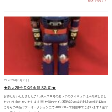
続きを読む
2026年6月21日
★鉄人28号 DX超金属 SG-01★
お待たせいたしました(*´з`)鉄人２８号の超レアのフィギュアは入荷致しまし
たのでお知らせいたします‼‼‼ 外箱のサイズ横約39cm縦約54.5cm幅約12cm
こちらの商品ヤフーオークションにて\100000～で開催中でございます！是非