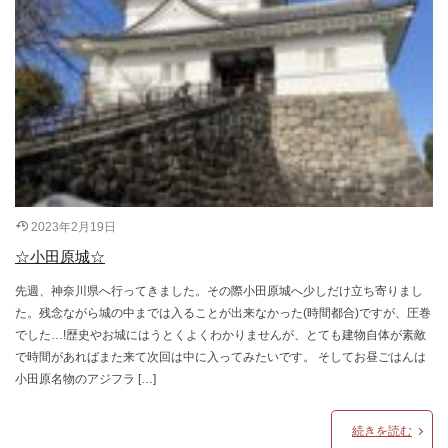
2023年2月19日
☆小田原城☆
先週、神奈川県へ行ってきました。その際小田原城へ少しだけ立ち寄りまし
た。残念ながら城の中までは入ることが出来なかった(時間都合)ですが、圧巻
でした…!歴史やお城にはうとくよくわかりませんが、とても建物自体が素敵
で時間があればまた来て次回は中に入ってみたいです。 そしてお昼ごはんは
小田原名物のアジフラ […]
続きを読む