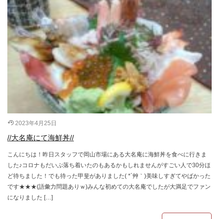
2023年4月25日
//大名庵にて海鮮丼//
こんにちは！昨日スタッフで岡山市場にある大名庵に海鮮丼を食べに行きま
した♪コロナもだいぶ落ち着いたのもあるかもしれませんがすごい人で30分ほ
ど待ちました！でも待った甲斐がありました( *´艸｀)美味しすぎてやばかった
です★★★(語彙力問題ありｗ)みんな初めての大名庵でしたが大満足でファン
になりました […]