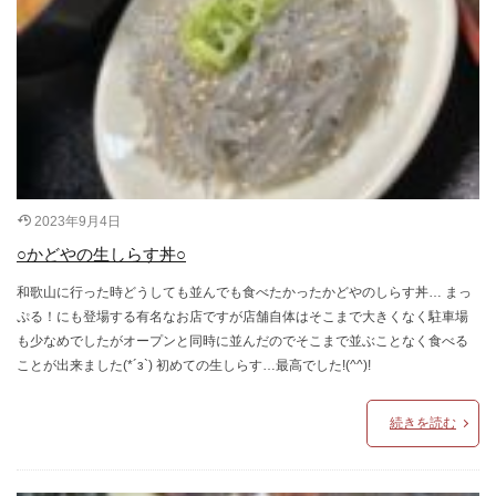
2023年9月4日
○かどやの生しらす丼○
和歌山に行った時どうしても並んでも食べたかったかどやのしらす丼… まっ
ぷる！にも登場する有名なお店ですが店舗自体はそこまで大きくなく駐車場
も少なめでしたがオープンと同時に並んだのでそこまで並ぶことなく食べる
ことが出来ました(*´з`) 初めての生しらす…最高でした!(^^)!
続きを読む