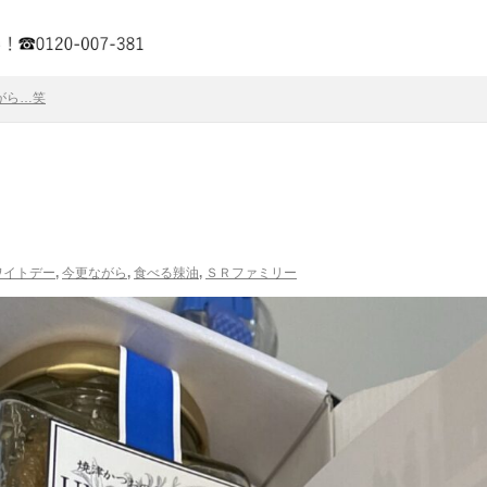
がら…笑
ワイトデー
,
今更ながら
,
食べる辣油
,
ＳＲファミリー