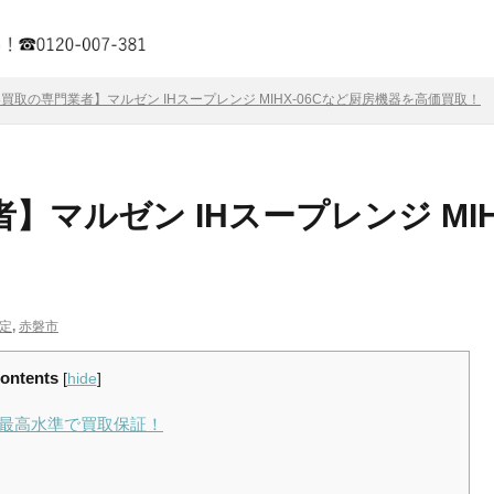
買取の専門業者】マルゼン IHスープレンジ MIHX-06Cなど厨房機器を高価買取！
マルゼン IHスープレンジ MIH
定
,
赤磐市
ontents
[
hide
]
市場最高水準で買取保証！