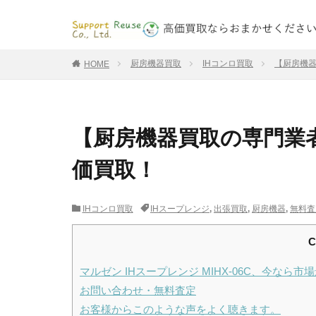
厨房機器買取
IHコンロ買取
【厨房機器
HOME
【厨房機器買取の専門業者】
価買取！
IHコンロ買取
IHスープレンジ
,
出張買取
,
厨房機器
,
無料査
C
マルゼン IHスープレンジ MIHX-06C、今なら
お問い合わせ・無料査定
お客様からこのような声をよく聴きます。