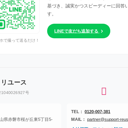
基づき、誠実かつスピーディーに回答
す。
LINEで友だち追加する
ホで撮って送るだけ！
トリユース
040026927号
TEL：
0120-007-381
1 岡山県赤磐市桜が丘東5丁目5-
MAIL：
partner@support-reus