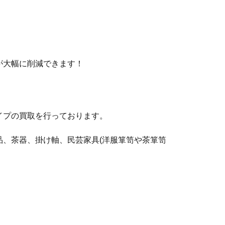
が大幅に削減できます！
イプの買取を行っております。
、茶器、掛け軸、民芸家具(洋服箪笥や茶箪笥