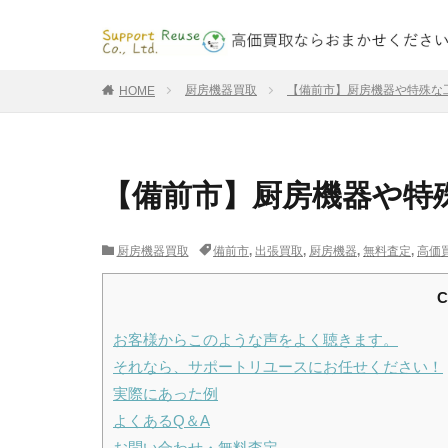
厨房機器買取
【備前市】厨房機器や特殊な
HOME
【備前市】厨房機器や特
厨房機器買取
備前市
,
出張買取
,
厨房機器
,
無料査定
,
高価
C
お客様からこのような声をよく聴きます。
それなら、サポートリユースにお任せください！
実際にあった例
よくあるQ＆A
お問い合わせ・無料査定