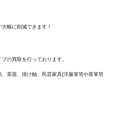
が大幅に削減できます！
イプの買取を行っております。
、茶器、掛け軸、民芸家具(洋服箪笥や茶箪笥