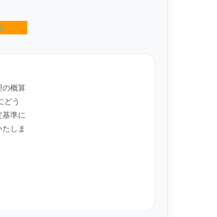
ジ
理の概算
にどう
定基準に
いたしま