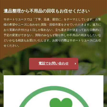
遺品整理から不用品の回収もお任せください
サポートリユースでは「丁寧、迅速、親切に」をテーマとしています。お客
様の希望やニーズに合わせた買取・回収作業をさせていただきます。遠方に
おり実家の片付けは１日しか取れない、立ち退き日が決まっており日数的に
予定の変更ができない、買取のみならず取り外しや不用品の相談もしたいな
どいかなる相談もお受けいたします。お困りの際はサポートリユースにお任
せください。
電話でお問い合わせ