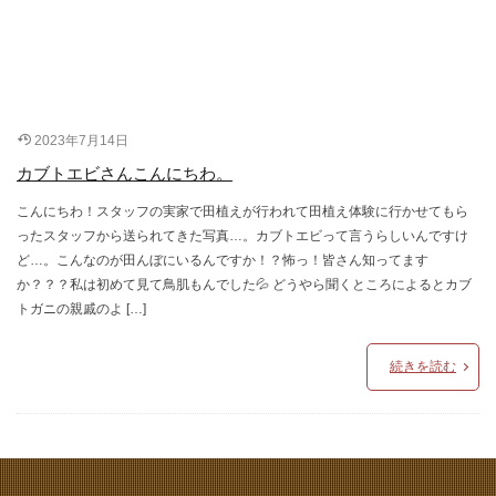
2023年7月14日
カブトエビさんこんにちわ。
こんにちわ！スタッフの実家で田植えが行われて田植え体験に行かせてもら
ったスタッフから送られてきた写真…。カブトエビって言うらしいんですけ
ど…。こんなのが田んぼにいるんですか！？怖っ！皆さん知ってます
か？？？私は初めて見て鳥肌もんでした💦 どうやら聞くところによるとカブ
トガニの親戚のよ […]
続きを読む