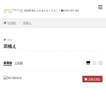
HOME
田植え
TAG
田植え
新着順
人気順
赤磐市買取