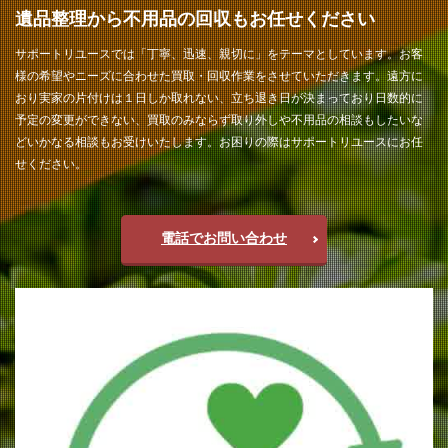
遺品整理から不用品の回収もお任せください
サポートリユースでは「丁寧、迅速、親切に」をテーマとしています。お客
様の希望やニーズに合わせた買取・回収作業をさせていただきます。遠方に
おり実家の片付けは１日しか取れない、立ち退き日が決まっており日数的に
予定の変更ができない、買取のみならず取り外しや不用品の相談もしたいな
どいかなる相談もお受けいたします。お困りの際はサポートリユースにお任
せください。
電話でお問い合わせ