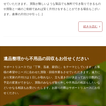
せていただきます。 買取が難しいような製品でも無料で引き取りできるもの
や買取と一緒のご依頼であれば安く片付けをすることができる場合もござい
ます。倉庫の片付けや引っ […]
続きを読む
遺品整理から不用品の回収もお任せください
サポートリユースでは「丁寧、迅速、親切に」をテーマとしています。お客
様の希望やニーズに合わせた買取・回収作業をさせていただきます。遠方に
おり実家の片付けは１日しか取れない、立ち退き日が決まっており日数的に
予定の変更ができない、買取のみならず取り外しや不用品の相談もしたいな
どいかなる相談もお受けいたします。お困りの際はサポートリユースにお任
せください。