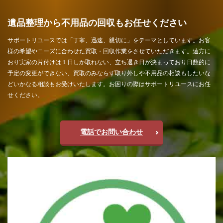
遺品整理から不用品の回収もお任せください
サポートリユースでは「丁寧、迅速、親切に」をテーマとしています。お客
様の希望やニーズに合わせた買取・回収作業をさせていただきます。遠方に
おり実家の片付けは１日しか取れない、立ち退き日が決まっており日数的に
予定の変更ができない、買取のみならず取り外しや不用品の相談もしたいな
どいかなる相談もお受けいたします。お困りの際はサポートリユースにお任
せください。
電話でお問い合わせ