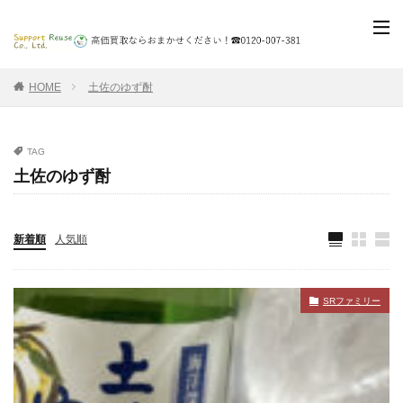
HOME
土佐のゆず酎
TAG
土佐のゆず酎
新着順
人気順
SRファミリー