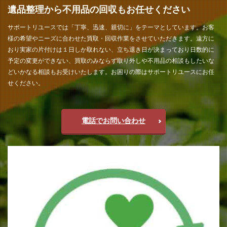
遺品整理から不用品の回収もお任せください
サポートリユースでは「丁寧、迅速、親切に」をテーマとしています。お客
様の希望やニーズに合わせた買取・回収作業をさせていただきます。遠方に
おり実家の片付けは１日しか取れない、立ち退き日が決まっており日数的に
予定の変更ができない、買取のみならず取り外しや不用品の相談もしたいな
どいかなる相談もお受けいたします。お困りの際はサポートリユースにお任
せください。
電話でお問い合わせ