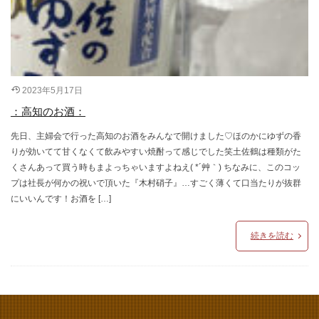
2023年5月17日
：高知のお酒：
先日、主婦会で行った高知のお酒をみんなで開けました♡ほのかにゆずの香
りが効いてて甘くなくて飲みやすい焼酎って感じでした笑土佐鶴は種類がた
くさんあって買う時もまよっちゃいますよねえ( *´艸｀) ちなみに、このコッ
プは社長が何かの祝いで頂いた『木村硝子』…すごく薄くて口当たりが抜群
にいいんです！お酒を […]
続きを読む