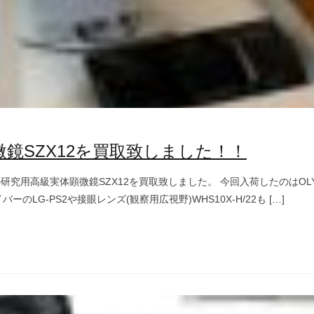
微鏡SZX12を買取致しました！！
研究用高級実体顕微鏡SZX12を買取致しました。 今回入荷したのはOLY
G-PS2や接眼レンズ(観察用広視野)WHS10X-H/22も […]