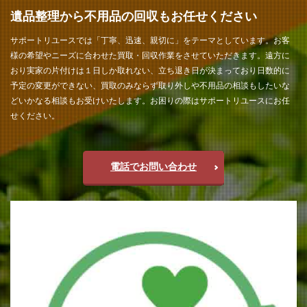
遺品整理から不用品の回収もお任せください
サポートリユースでは「丁寧、迅速、親切に」をテーマとしています。お客
様の希望やニーズに合わせた買取・回収作業をさせていただきます。遠方に
おり実家の片付けは１日しか取れない、立ち退き日が決まっており日数的に
予定の変更ができない、買取のみならず取り外しや不用品の相談もしたいな
どいかなる相談もお受けいたします。お困りの際はサポートリユースにお任
せください。
電話でお問い合わせ