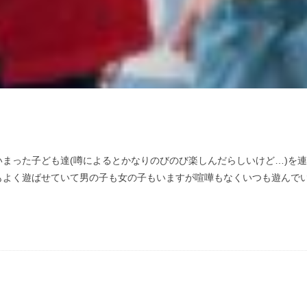
った子ども達(噂によるとかなりのびのび楽しんだらしいけど…)を連れて
く遊ばせていて男の子も女の子もいますが喧嘩もなくいつも遊んでいます(*