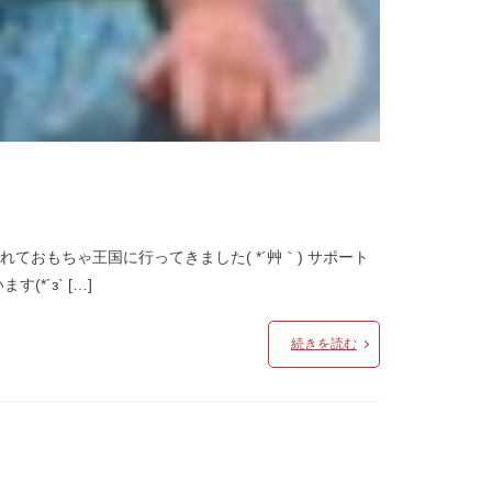
おもちゃ王国に行ってきました( *´艸｀) サポート
´з` […]
続きを読む