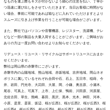
なものを運ぶ際もキズが付かないよう細心の注意を払い、丁寧か
つ迅速に運び出しをさせていただきます。当日お客様に時間がな
い場合、事前に可能であれば箱などに入れていただけますとより
スムーズに引き上げ作業を行うことが可能な場合がございます。
また、弊社ではパソコンや音響機器、レジスター、洗濯機、テレ
ビなど一部の製品を大量入荷することがございます。ご興味がお
ありの方は一度お問い合わせよりお知らせくださいませ。
リデュース・リユース・リサイクルはサポートリユースにおまか
せくださいませ。
弊社は岡山県の赤磐市にございます。
赤磐市内の山陽地域、熊山地域、赤坂地域、吉井地域、岡山ネオ
ポリスに属しているそれぞれ合田や石、石上、五日市、稲蒔、今
井、岩田、円光寺、大苅田、大屋、岡、小鎌、奥吉原、小瀬木、
尾谷、可真上、可真下、上市、上仁保、鴨前、川田原、河原屋、
北佐古田、草生、熊崎、暮田、黒沢、黒本、光木、神田、河本、
小原、是里、斎富、坂辺、桜が丘西1、桜が丘西2、桜が丘西3、桜
が丘西4、桜が丘西5、桜が丘西6、桜が丘西7、桜が丘西8、桜が丘