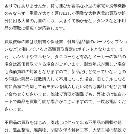
困りではありませんか。持ち運びが容易な小型の家電や携帯機器
のみならず、重量が大きく運び出しが困難な大物家電の買取や処
分に困る大量のお皿の回収、大きくて動かせないタンスなど不用
品の買取に幅広く対応致します。
買取依頼の際は説明書や保証書、付属品(品物のパーツやオプショ
ンなど)が揃っていると高額買取査定のポイントとなります。ま
た、ホシザキやマルゼン、タニコーなど有名なメーカーの製品の
場合は高価買取できる場合がございます。製造年式が新しい場合
も高価買取の対象となりますので、新品だけど使っていないもの
や同様の商品を複数購入して不用になった場合、旧モデルになる
前に高額で売却して新モデルを購入したい場合も弊社にぜひお問
い合わせくださいませ。他社で買取が困難でも、弊社では独自ル
ートで商品を買取可能な場合がございますので、一度お電話くだ
さいませ。
不用品の買取をはじめ、引越しに伴って出る不用品の回収や処
分、遺品整理、廃棄物、閉店を伴う解体工事、大型工場の移設で