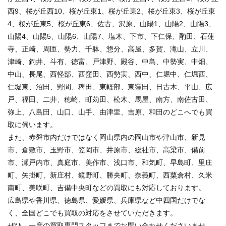
西9、桜が丘西10、桜が丘東1、桜が丘東2、桜が丘東3、桜が丘東
4、桜が丘東5、桜が丘東6、佐古、沢原、山陽1、山陽2、山陽3、
山陽4、山陽5、山陽6、山陽7、塩木、下市、下仁保、酌田、石蓮
寺、正崎、周匝、勢力、千躰、惣分、高屋、多賀、滝山、立川、
津崎、釣井、斗有、徳富、戸津野、殿谷、中島、中勢実、中畑、
中山、長尾、西軽部、西窪田、西勢実、西中、仁堀中、仁堀西、
仁堀東、沼田、野間、稗田、東軽部、東窪田、日古木、平山、広
戸、福田、二井、穂崎、町苅田、松木、馬屋、南方、南佐古田、
弥上、八島田、山口、山手、由津里、吉原、和田のどこへでも買
取に伺います。
また、赤磐市内だけではなく岡山県内の岡山市や津山市、新見
市、倉敷市、玉野市、笠岡市、井原市、総社市、高梁市、備前
市、瀬戸内市、真庭市、美作市、浅口市、和気町、早島町、里庄
町、矢掛町、新庄村、鏡野町、勝央町、奈義町、西粟倉村、久米
南町、美咲町、吉備中央町などの買取にも対応しております。
広島県や香川県、徳島県、愛媛県、兵庫県など中四国だけでな
く、全国どこでも買取の対応をさせていただきます。
ぜひ、一度の買取専門スタッフまでお問い合わせくださいませ。