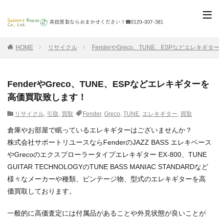
HOME
リサイクル
FenderやGreco、TUNE、ESPなどエレキ
FenderやGreco、TUNE、ESPなどエレキギターを
高価買取致します！
リサイクル
,
引取
,
買取
Fender
,
Greco
,
TUNE
,
エレキギター
,
買取
倉庫やお部屋で眠っているエレキギターはございませんか？
株式会社サポートリユースならFenderのJAZZ BASS エレキベース
やGrecoのエクスプローラータイプエレキギター EX-800、TUNE
GUITAR TECHNOLOGYのTUNE BASS MANIAC STANDARDなど
様々なメーカーや種類、ビンテージ物、型式のエレキギターを高
価買取しております。
一般的に高価査定には付属品があることや外見状態が良いことが