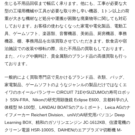
生じる不用品回収まで幅広く承ります。他にも、工事が必要な大
型の工場用機械や工具が必要な取り外し辛い機器、1トン以上の荷
重が大きな機材など処分や運搬が困難な廃棄物等に関しても対応
しております。お客様の使わなくなった家電や電化製品、電動工
具、ゲームソフト、楽器類、音響機器、美術品、厨房機器、事務
機器、棚、事務用品を出張買取させていただきます。飲食店や宿
泊施設での改装や移転の際、出た不用品の買取もしております。
また、バッグや腕時計、貴金属類のブランド品の高価買取も行っ
ております。
一般的によく買取専門店で見かけるブランド品、衣類、バッグ、
家電製品、ゲームソフトのようなジャンルの製品だけではなくエ
イワのホイールバランサー CIRCUIT 71EやSUZUMOの寿司ロボッ
ト SSN-FRA、Nikonの研究用顕微鏡 Eclipse E600、京都科学の人
体模型 M-100型、LANDAU BOATSのアルミボート、Leica AGのナ
イフメーカー Reichert Division、uniVのAI研究用パソコン Deep
Learning BOX、精和のガソリンエンジン JC-1612KB、信濃電機の
クリーン電源 HSR-1000S、DAIHENのエアプラズマ切断機 M-