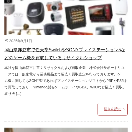
2025年9月1日
岡山県赤磐市で任天堂SwitchやSONYプレイステーション5な
どのゲーム機を買取しているリサイクルショップ
本社を岡山赤磐市に置くリサイクルおよび買取企業、株式会社サポートリユ
ースでは一般家電から業務用品まで幅広く買取査定を行っております。ゲー
ム機に関してもSONY製であればプレイステーションソフトからPSPやPS5ま
で買取しており、Nintendo製もゲームボーイやGBA、WiiUなど幅広く買取、
取り扱 […]
続きを読む