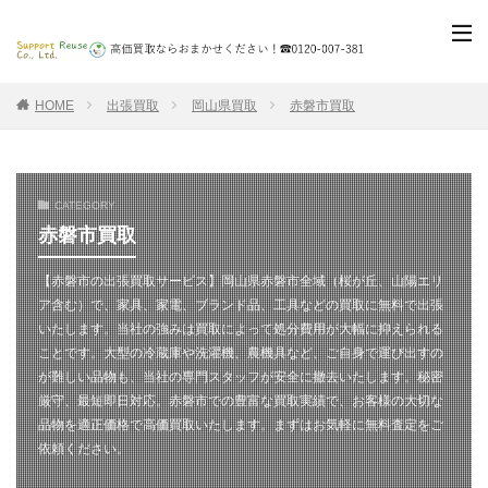
HOME
出張買取
岡山県買取
赤磐市買取
CATEGORY
赤磐市買取
【赤磐市の出張買取サービス】岡山県赤磐市全域（桜が丘、山陽エリ
ア含む）で、家具、家電、ブランド品、工具などの買取に無料で出張
いたします。当社の強みは買取によって処分費用が大幅に抑えられる
ことです。大型の冷蔵庫や洗濯機、農機具など、ご自身で運び出すの
が難しい品物も、当社の専門スタッフが安全に撤去いたします。秘密
厳守、最短即日対応。赤磐市での豊富な買取実績で、お客様の大切な
品物を適正価格で高価買取いたします。まずはお気軽に無料査定をご
依頼ください。