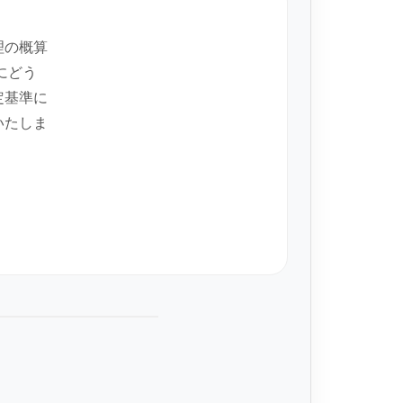
理の概算
にどう
定基準に
いたしま