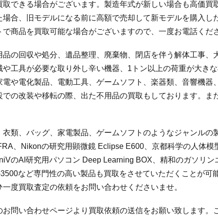
買取できる場合がございます。製造年式が新しい場合も高価買
た場合、旧モデルになる前に高額で売却して新モデルを購入し
トで商品を買取可能な場合がございますので、一度お電話くだ
用品の回収や処分、遺品整理、廃棄物、閉店を伴う解体工事、
械や工具が必要な取り外し辛い機器、1トン以上の荷重が大き
家電や電化製品、電動工具、ゲームソフト、楽器類、音響機器
設での改装や移転の際、出た不用品の買取もしております。ま
、衣類、バッグ、家電製品、ゲームソフトのようなジャンルの
-FRA、Nikonの研究用顕微鏡 Eclipse E600、京都科学の人体
sion、uniVのAI研究用パソコン Deep Learning BOX、精和
断機 M-3500など専門性の高い製品も買取をさせていただくこ
ひ一度買取査定の依頼をお問い合わせくださいませ。
のお問い合わせページより買取依頼の送信をお願い致します。