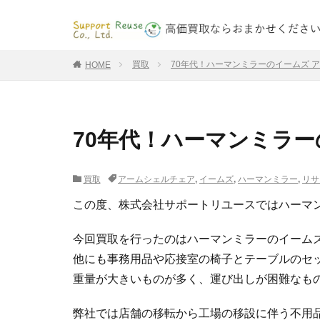
買取
70年代！ハーマンミラーのイームズ 
HOME
70年代！ハーマンミラ
買取
アームシェルチェア
,
イームズ
,
ハーマンミラー
,
リサ
この度、株式会社サポートリユースではハーマ
今回買取を行ったのはハーマンミラーのイーム
他にも事務用品や応接室の椅子とテーブルのセ
重量が大きいものが多く、運び出しが困難なも
弊社では店舗の移転から工場の移設に伴う不用