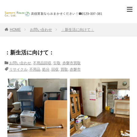
HOME
お問い合わせ
：新生活に向けて：
：新生活に向けて：
お問い合わせ
,
不用品回収
,
引取
,
赤磐市買取
リサイクル
,
不用品
,
処分
,
回収
,
買取
,
赤磐市