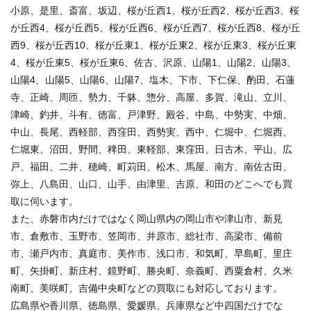
小原、是里、斎富、坂辺、桜が丘西1、桜が丘西2、桜が丘西3、桜
が丘西4、桜が丘西5、桜が丘西6、桜が丘西7、桜が丘西8、桜が丘
西9、桜が丘西10、桜が丘東1、桜が丘東2、桜が丘東3、桜が丘東
4、桜が丘東5、桜が丘東6、佐古、沢原、山陽1、山陽2、山陽3、
山陽4、山陽5、山陽6、山陽7、塩木、下市、下仁保、酌田、石蓮
寺、正崎、周匝、勢力、千躰、惣分、高屋、多賀、滝山、立川、
津崎、釣井、斗有、徳富、戸津野、殿谷、中島、中勢実、中畑、
中山、長尾、西軽部、西窪田、西勢実、西中、仁堀中、仁堀西、
仁堀東、沼田、野間、稗田、東軽部、東窪田、日古木、平山、広
戸、福田、二井、穂崎、町苅田、松木、馬屋、南方、南佐古田、
弥上、八島田、山口、山手、由津里、吉原、和田のどこへでも買
取に伺います。
また、赤磐市内だけではなく岡山県内の岡山市や津山市、新見
市、倉敷市、玉野市、笠岡市、井原市、総社市、高梁市、備前
市、瀬戸内市、真庭市、美作市、浅口市、和気町、早島町、里庄
町、矢掛町、新庄村、鏡野町、勝央町、奈義町、西粟倉村、久米
南町、美咲町、吉備中央町などの買取にも対応しております。
広島県や香川県、徳島県、愛媛県、兵庫県など中四国だけでな