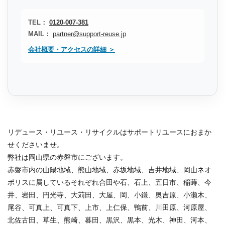
TEL：
0120-007-381
MAIL：
partner@support-reuse.jp
会社概要・アクセスの詳細 ＞
リデュース・リユース・リサイクルはサポートリユースにおまか
せくださいませ。
弊社は岡山県の赤磐市にございます。
赤磐市内の山陽地域、熊山地域、赤坂地域、吉井地域、岡山ネオ
ポリスに属しているそれぞれ合田や石、石上、五日市、稲蒔、今
井、岩田、円光寺、大苅田、大屋、岡、小鎌、奥吉原、小瀬木、
尾谷、可真上、可真下、上市、上仁保、鴨前、川田原、河原屋、
北佐古田、草生、熊崎、暮田、黒沢、黒本、光木、神田、河本、