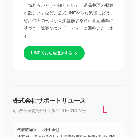
「売れるかどうか知りたい」「遺品整理の概算
が欲しい」など、公式LINEからお気軽にどう
ぞ。代表の松田が直接監修する適正査定基準に
基づき、誠実かつスピーディーに回答いたしま
す。
LINEで友だち追加する
株式会社サポートリユース
岡山県公安委員会許可 第721040026927号
代表取締役：
松田 勇也
所在地：
〒709-0721 岡山県赤磐市桜が丘東5丁目5-352