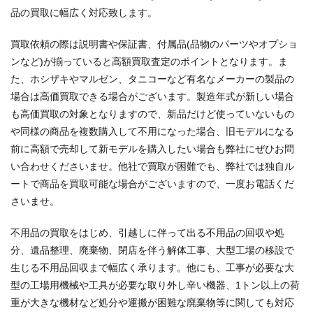
品の買取に幅広く対応致します。
買取依頼の際は説明書や保証書、付属品(品物のパーツやオプショ
ンなど)が揃っていると高額買取査定のポイントとなります。ま
た、ホシザキやマルゼン、タニコーなど有名なメーカーの製品の
場合は高価買取できる場合がございます。製造年式が新しい場合
も高価買取の対象となりますので、新品だけど使っていないもの
や同様の商品を複数購入して不用になった場合、旧モデルになる
前に高額で売却して新モデルを購入したい場合も弊社にぜひお問
い合わせくださいませ。他社で買取が困難でも、弊社では独自ル
ートで商品を買取可能な場合がございますので、一度お電話くだ
さいませ。
不用品の買取をはじめ、引越しに伴って出る不用品の回収や処
分、遺品整理、廃棄物、閉店を伴う解体工事、大型工場の移設で
生じる不用品回収まで幅広く承ります。他にも、工事が必要な大
型の工場用機械や工具が必要な取り外し辛い機器、1トン以上の荷
重が大きな機材など処分や運搬が困難な廃棄物等に関しても対応