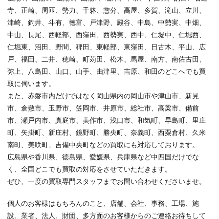
寺、正崎、周匝、勢力、千躰、惣分、高屋、多賀、滝山、立川、
津崎、釣井、斗有、徳富、戸津野、殿谷、中島、中勢実、中畑、
中山、長尾、西軽部、西窪田、西勢実、西中、仁堀中、仁堀西、
仁堀東、沼田、野間、稗田、東軽部、東窪田、日古木、平山、広
戸、福田、二井、穂崎、町苅田、松木、馬屋、南方、南佐古田、
弥上、八島田、山口、山手、由津里、吉原、和田のどこへでも買
取に伺います。
また、赤磐市内だけではなく岡山県内の岡山市や津山市、新見
市、倉敷市、玉野市、笠岡市、井原市、総社市、高梁市、備前
市、瀬戸内市、真庭市、美作市、浅口市、和気町、早島町、里庄
町、矢掛町、新庄村、鏡野町、勝央町、奈義町、西粟倉村、久米
南町、美咲町、吉備中央町などの買取にも対応しております。
広島県や香川県、徳島県、愛媛県、兵庫県など中四国だけでな
く、全国どこでも買取の対応をさせていただきます。
ぜひ、一度の買取専門スタッフまでお問い合わせくださいませ。
個人のお客様はもちろんのこと、店舗、会社、事務、工場、施
設、業者、法人、財団、多方面のお客様からのご連絡お待ちして