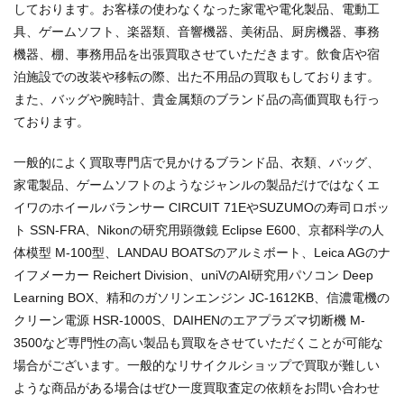
しております。お客様の使わなくなった家電や電化製品、電動工
具、ゲームソフト、楽器類、音響機器、美術品、厨房機器、事務
機器、棚、事務用品を出張買取させていただきます。飲食店や宿
泊施設での改装や移転の際、出た不用品の買取もしております。
また、バッグや腕時計、貴金属類のブランド品の高価買取も行っ
ております。
一般的によく買取専門店で見かけるブランド品、衣類、バッグ、
家電製品、ゲームソフトのようなジャンルの製品だけではなくエ
イワのホイールバランサー CIRCUIT 71EやSUZUMOの寿司ロボッ
ト SSN-FRA、Nikonの研究用顕微鏡 Eclipse E600、京都科学の人
体模型 M-100型、LANDAU BOATSのアルミボート、Leica AGのナ
イフメーカー Reichert Division、uniVのAI研究用パソコン Deep
Learning BOX、精和のガソリンエンジン JC-1612KB、信濃電機の
クリーン電源 HSR-1000S、DAIHENのエアプラズマ切断機 M-
3500など専門性の高い製品も買取をさせていただくことが可能な
場合がございます。一般的なリサイクルショップで買取が難しい
ような商品がある場合はぜひ一度買取査定の依頼をお問い合わせ