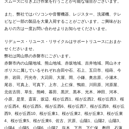
スムーズに引き上げ作業を行うことが可能な場合がございます。
また、弊社ではパソコンや音響機器、レジスター、洗濯機、テレ
ビなど一部の製品を大量入荷することがございます。ご興味がお
ありの方は一度お問い合わせよりお知らせくださいませ。
リデュース・リユース・リサイクルはサポートリユースにおまか
せくださいませ。
弊社は岡山県の赤磐市にございます。
赤磐市内の山陽地域、熊山地域、赤坂地域、吉井地域、岡山ネオ
ポリスに属しているそれぞれ合田や石、石上、五日市、稲蒔、今
井、岩田、円光寺、大苅田、大屋、岡、小鎌、奥吉原、小瀬木、
尾谷、可真上、可真下、上市、上仁保、鴨前、川田原、河原屋、
北佐古田、草生、熊崎、暮田、黒沢、黒本、光木、神田、河本、
小原、是里、斎富、坂辺、桜が丘西1、桜が丘西2、桜が丘西3、桜
が丘西4、桜が丘西5、桜が丘西6、桜が丘西7、桜が丘西8、桜が丘
西9、桜が丘西10、桜が丘東1、桜が丘東2、桜が丘東3、桜が丘東
4、桜が丘東5、桜が丘東6、佐古、沢原、山陽1、山陽2、山陽3、
山陽4、山陽5、山陽6、山陽7、塩木、下市、下仁保、酌田、石蓮