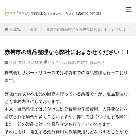
HOME
引取
赤磐市の遺品整理なら弊社におまかせください！！
赤磐市の遺品整理なら弊社におまかせください！！
引取
,
買取
,
遺品整理
リサイクル
,
買取
,
赤磐市
,
遺品整理
株式会社サポートリユースでは赤磐市での遺品整理も行っており
ます。
弊社は買取や不用品の回収を行っている業者ですが、遺品整理な
ども業務内容にしております。
本来、遺品整理では片付けに処分費用や作業費用、人件費などを
請求される場合が多くございますが、弊社では片付けをする際に
出た一部の製品に対して買取査定を行うことができます。
それにより、発生する処分費用や作業費用などを抑えることがで