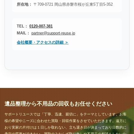
所在地：
〒709-0721 岡山県赤磐市桜が丘東5丁目5-352
TEL：
0120-007-381
MAIL：
partner@support-reuse.jp
会社概要・アクセスの詳細 ＞
遺品整理から不用品の回収もお任せください
サポートリユースでは「丁寧、迅速、親切に」をテーマとしています。お客
様の希望やニーズに合わせた買取・回収作業をさせていただきます。遠方に
おり実家の片付けは１日しか取れない、立ち退き日が決まっており日数的に
予定の変更ができない、買取のみならず取り外しや不用品の相談もしたいな