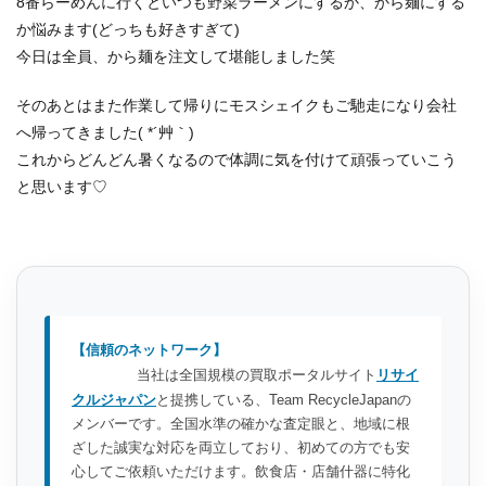
8番らーめんに行くといつも野菜ラーメンにするか、から麺にする
か悩みます(どっちも好きすぎて)
今日は全員、から麺を注文して堪能しました笑
そのあとはまた作業して帰りにモスシェイクもご馳走になり会社
へ帰ってきました( *´艸｀)
これからどんどん暑くなるので体調に気を付けて頑張っていこう
と思います♡
【信頼のネットワーク】
当社は全国規模の買取ポータルサイト
リサイ
クルジャパン
と提携している、Team RecycleJapanの
メンバーです。全国水準の確かな査定眼と、地域に根
ざした誠実な対応を両立しており、初めての方でも安
心してご依頼いただけます。飲食店・店舗什器に特化