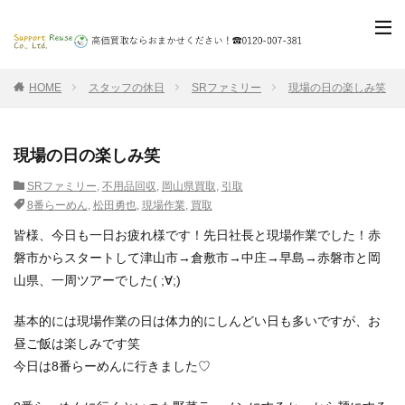
HOME
スタッフの休日
SRファミリー
現場の日の楽しみ笑
現場の日の楽しみ笑
SRファミリー
,
不用品回収
,
岡山県買取
,
引取
8番らーめん
,
松田勇也
,
現場作業
,
買取
皆様、今日も一日お疲れ様です！先日社長と現場作業でした！赤
磐市からスタートして津山市→倉敷市→中庄→早島→赤磐市と岡
山県、一周ツアーでした( ;∀;)
基本的には現場作業の日は体力的にしんどい日も多いですが、お
昼ご飯は楽しみです笑
今日は8番らーめんに行きました♡