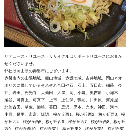
リデュース・リユース・リサイクルはサポートリユースにおまか
せくださいませ。
弊社は岡山県の赤磐市にございます。
赤磐市内の山陽地域、熊山地域、赤坂地域、吉井地域、岡山ネオ
ポリスに属しているそれぞれ合田や石、石上、五日市、稲蒔、今
井、岩田、円光寺、大苅田、大屋、岡、小鎌、奥吉原、小瀬木、
尾谷、可真上、可真下、上市、上仁保、鴨前、川田原、河原屋、
北佐古田、草生、熊崎、暮田、黒沢、黒本、光木、神田、河本、
小原、是里、斎富、坂辺、桜が丘西1、桜が丘西2、桜が丘西3、桜
が丘西4、桜が丘西5、桜が丘西6、桜が丘西7、桜が丘西8、桜が丘
西9、桜が丘西10、桜が丘東1、桜が丘東2、桜が丘東3、桜が丘東