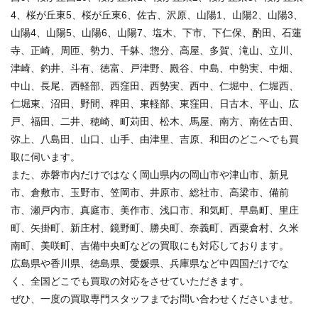
4、桜が丘東5、桜が丘東6、佐古、沢原、山陽1、山陽2、山陽3、
山陽4、山陽5、山陽6、山陽7、塩木、下市、下仁保、酌田、石蓮
寺、正崎、周匝、勢力、千躰、惣分、高屋、多賀、滝山、立川、
津崎、釣井、斗有、徳富、戸津野、殿谷、中島、中勢実、中畑、
中山、長尾、西軽部、西窪田、西勢実、西中、仁堀中、仁堀西、
仁堀東、沼田、野間、稗田、東軽部、東窪田、日古木、平山、広
戸、福田、二井、穂崎、町苅田、松木、馬屋、南方、南佐古田、
弥上、八島田、山口、山手、由津里、吉原、和田のどこへでも買
取に伺います。
また、赤磐市内だけではなく岡山県内の岡山市や津山市、新見
市、倉敷市、玉野市、笠岡市、井原市、総社市、高梁市、備前
市、瀬戸内市、真庭市、美作市、浅口市、和気町、早島町、里庄
町、矢掛町、新庄村、鏡野町、勝央町、奈義町、西粟倉村、久米
南町、美咲町、吉備中央町などの買取にも対応しております。
広島県や香川県、徳島県、愛媛県、兵庫県など中四国だけでな
く、全国どこでも買取の対応をさせていただきます。
ぜひ、一度の買取専門スタッフまでお問い合わせくださいませ。