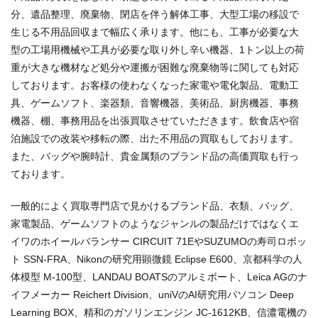
分、遺品整理、廃棄物、閉店を伴う解体工事、大型工場の移設で
生じる不用品回収まで幅広く承ります。他にも、工事が必要な大
型の工場用機械や工具が必要な取り外し辛い機器、1トン以上の荷
重が大きな機材など処分や運搬が困難な廃棄物等に関しても対応
しております。お客様の使わなくなった家電や電化製品、電動工
具、ゲームソフト、楽器類、音響機器、美術品、厨房機器、事務
機器、棚、事務用品を出張買取させていただきます。飲食店や宿
泊施設での改装や移転の際、出た不用品の買取もしております。
また、バッグや腕時計、貴金属類のブランド品の高価買取も行っ
ております。
一般的によく買取専門店で見かけるブランド品、衣類、バッグ、
家電製品、ゲームソフトのようなジャンルの製品だけではなくエ
イワのホイールバランサー CIRCUIT 71EやSUZUMOの寿司ロボッ
ト SSN-FRA、Nikonの研究用顕微鏡 Eclipse E600、京都科学の人
体模型 M-100型、LANDAU BOATSのアルミボート、Leica AGのナ
イフメーカー Reichert Division、uniVのAI研究用パソコン Deep
Learning BOX、精和のガソリンエンジン JC-1612KB、信濃電機の