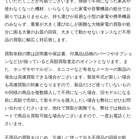
ていただくことが可能でございます。掃除で不用になった家具や
使わなくなった機材、いらなくなった家電や音響機器の処分でお
困りではありませんか。持ち運びが容易な小型の家電や携帯機器
のみならず、重量が大きく運び出しが困難な大物家電の買取や処
分に困る大量のお皿の回収、大きくて動かせないタンスなど不用
品の買取に幅広く対応致します。
買取依頼の際は説明書や保証書、付属品(品物のパーツやオプショ
ンなど)が揃っていると高額買取査定のポイントとなります。ま
た、ホシザキやマルゼン、タニコーなど有名なメーカーの製品の
場合は高価買取できる場合がございます。製造年式が新しい場合
も高価買取の対象となりますので、新品だけど使っていないもの
や同様の商品を複数購入して不用になった場合、旧モデルになる
前に高額で売却して新モデルを購入したい場合も弊社にぜひお問
い合わせくださいませ。他社で買取が困難でも、弊社では独自ル
ートで商品を買取可能な場合がございますので、一度お電話くだ
さいませ。
不用品の買取をはじめ、引越しに伴って出る不用品の回収や処