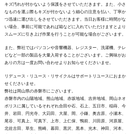
キズ汚れが付かないよう保護をさせていただきます。また、小さ
なものを運ぶ際もキズが付かないよう細心の注意を払い、丁寧か
つ迅速に運び出しをさせていただきます。当日お客様に時間がな
い場合、事前に可能であれば箱などに入れていただけますとより
スムーズに引き上げ作業を行うことが可能な場合がございます。
また、弊社ではパソコンや音響機器、レジスター、洗濯機、テレ
ビなど一部の製品を大量入荷することがございます。ご興味がお
ありの方は一度お問い合わせよりお知らせくださいませ。
リデュース・リユース・リサイクルはサポートリユースにおまか
せくださいませ。
弊社は岡山県の赤磐市にございます。
赤磐市内の山陽地域、熊山地域、赤坂地域、吉井地域、岡山ネオ
ポリスに属しているそれぞれ合田や石、石上、五日市、稲蒔、今
井、岩田、円光寺、大苅田、大屋、岡、小鎌、奥吉原、小瀬木、
尾谷、可真上、可真下、上市、上仁保、鴨前、川田原、河原屋、
北佐古田、草生、熊崎、暮田、黒沢、黒本、光木、神田、河本、