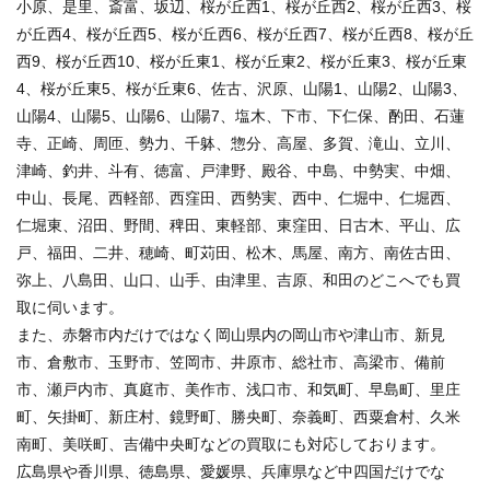
小原、是里、斎富、坂辺、桜が丘西1、桜が丘西2、桜が丘西3、桜
が丘西4、桜が丘西5、桜が丘西6、桜が丘西7、桜が丘西8、桜が丘
西9、桜が丘西10、桜が丘東1、桜が丘東2、桜が丘東3、桜が丘東
4、桜が丘東5、桜が丘東6、佐古、沢原、山陽1、山陽2、山陽3、
山陽4、山陽5、山陽6、山陽7、塩木、下市、下仁保、酌田、石蓮
寺、正崎、周匝、勢力、千躰、惣分、高屋、多賀、滝山、立川、
津崎、釣井、斗有、徳富、戸津野、殿谷、中島、中勢実、中畑、
中山、長尾、西軽部、西窪田、西勢実、西中、仁堀中、仁堀西、
仁堀東、沼田、野間、稗田、東軽部、東窪田、日古木、平山、広
戸、福田、二井、穂崎、町苅田、松木、馬屋、南方、南佐古田、
弥上、八島田、山口、山手、由津里、吉原、和田のどこへでも買
取に伺います。
また、赤磐市内だけではなく岡山県内の岡山市や津山市、新見
市、倉敷市、玉野市、笠岡市、井原市、総社市、高梁市、備前
市、瀬戸内市、真庭市、美作市、浅口市、和気町、早島町、里庄
町、矢掛町、新庄村、鏡野町、勝央町、奈義町、西粟倉村、久米
南町、美咲町、吉備中央町などの買取にも対応しております。
広島県や香川県、徳島県、愛媛県、兵庫県など中四国だけでな