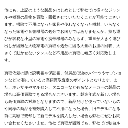
他にも、上記のような製品をはじめとして弊社では様々なジャン
ルや種類の品物を買取・回収させていただくことが可能でござい
ます。掃除で不用になった家具や使わなくなった機材、いらなく
なった家電や音響機器の処分でお困りではありませんか。持ち運
びが容易な小型の家電や携帯機器のみならず、重量が大きく運び
出しが困難な大物家電の買取や処分に困る大量のお皿の回収、大
きくて動かせないタンスなど不用品の買取に幅広く対応致しま
す。
買取依頼の際は説明書や保証書、付属品(品物のパーツやオプショ
ンなど)が揃っていると高額買取査定のポイントとなります。ま
た、ホシザキやマルゼン、タニコーなど有名なメーカーの製品の
場合は高価買取できる場合がございます。製造年式が新しい場合
も高価買取の対象となりますので、新品だけど使っていないもの
や同様の商品を複数購入して不用になった場合、旧モデルになる
前に高額で売却して新モデルを購入したい場合も弊社にぜひお問
い合わせくださいませ。他社で買取が困難でも、弊社では独自ル