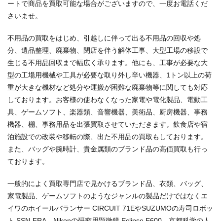
ートで商品を買取可能な場合がございますので、一度お電話くだ
さいませ。
不用品の買取をはじめ、引越しに伴って出る不用品の回収や処
分、遺品整理、廃棄物、閉店を伴う解体工事、大型工場の移設で
生じる不用品回収まで幅広く承ります。他にも、工事が必要な大
型の工場用機械や工具が必要な取り外し辛い機器、1トン以上の荷
重が大きな機材など処分や運搬が困難な廃棄物等に関しても対応
しております。お客様の使わなくなった家電や電化製品、電動工
具、ゲームソフト、楽器類、音響機器、美術品、厨房機器、事務
機器、棚、事務用品を出張買取させていただきます。飲食店や宿
泊施設での改装や移転の際、出た不用品の買取もしております。
また、バッグや腕時計、貴金属類のブランド品の高価買取も行っ
ております。
一般的によく買取専門店で見かけるブランド品、衣類、バッグ、
家電製品、ゲームソフトのようなジャンルの製品だけではなくエ
イワのホイールバランサー CIRCUIT 71EやSUZUMOの寿司ロボッ
ト SSN-FRA、Nikonの研究用顕微鏡 Eclipse E600、京都科学の人