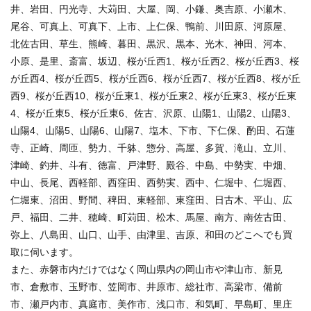
井、岩田、円光寺、大苅田、大屋、岡、小鎌、奥吉原、小瀬木、
尾谷、可真上、可真下、上市、上仁保、鴨前、川田原、河原屋、
北佐古田、草生、熊崎、暮田、黒沢、黒本、光木、神田、河本、
小原、是里、斎富、坂辺、桜が丘西1、桜が丘西2、桜が丘西3、桜
が丘西4、桜が丘西5、桜が丘西6、桜が丘西7、桜が丘西8、桜が丘
西9、桜が丘西10、桜が丘東1、桜が丘東2、桜が丘東3、桜が丘東
4、桜が丘東5、桜が丘東6、佐古、沢原、山陽1、山陽2、山陽3、
山陽4、山陽5、山陽6、山陽7、塩木、下市、下仁保、酌田、石蓮
寺、正崎、周匝、勢力、千躰、惣分、高屋、多賀、滝山、立川、
津崎、釣井、斗有、徳富、戸津野、殿谷、中島、中勢実、中畑、
中山、長尾、西軽部、西窪田、西勢実、西中、仁堀中、仁堀西、
仁堀東、沼田、野間、稗田、東軽部、東窪田、日古木、平山、広
戸、福田、二井、穂崎、町苅田、松木、馬屋、南方、南佐古田、
弥上、八島田、山口、山手、由津里、吉原、和田のどこへでも買
取に伺います。
また、赤磐市内だけではなく岡山県内の岡山市や津山市、新見
市、倉敷市、玉野市、笠岡市、井原市、総社市、高梁市、備前
市、瀬戸内市、真庭市、美作市、浅口市、和気町、早島町、里庄