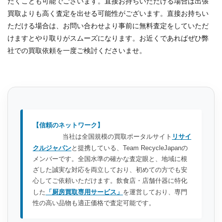
だくことも可能でございます。直接お持ちいただける場合は出張
買取よりも高く査定を出せる可能性がございます。直接お持ちい
ただける場合は、お問い合わせより事前に無料査定をしていただ
けますとやり取りがスムーズになります。お近くであればぜひ弊
社での買取依頼を一度ご検討くださいませ。
【信頼のネットワーク】
当社は全国規模の買取ポータルサイト
リサイ
クルジャパン
と提携している、Team RecycleJapanの
メンバーです。全国水準の確かな査定眼と、地域に根
ざした誠実な対応を両立しており、初めての方でも安
心してご依頼いただけます。飲食店・店舗什器に特化
した
「厨房買取専用サービス」
を運営しており、専門
性の高い品物も適正価格で査定可能です。