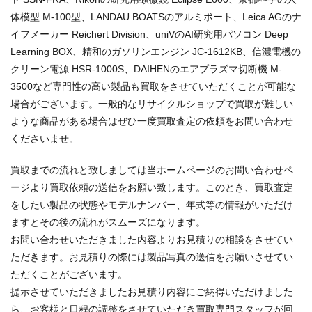
体模型 M-100型、LANDAU BOATSのアルミボート、Leica AGのナ
イフメーカー Reichert Division、uniVのAI研究用パソコン Deep
Learning BOX、精和のガソリンエンジン JC-1612KB、信濃電機の
クリーン電源 HSR-1000S、DAIHENのエアプラズマ切断機 M-
3500など専門性の高い製品も買取をさせていただくことが可能な
場合がございます。一般的なリサイクルショップで買取が難しい
ような商品がある場合はぜひ一度買取査定の依頼をお問い合わせ
くださいませ。
買取までの流れと致しましては当ホームページのお問い合わせペ
ージより買取依頼の送信をお願い致します。このとき、買取査定
をしたい製品の状態やモデルナンバー、年式等の情報がいただけ
ますとその後の流れがスムーズになります。
お問い合わせいただきました内容よりお見積りの相談をさせてい
ただきます。お見積りの際には製品写真の送信をお願いさせてい
ただくことがございます。
提示させていただきましたお見積り内容にご納得いただけました
ら、お客様と日程の調整をさせていただき買取専門スタッフが回