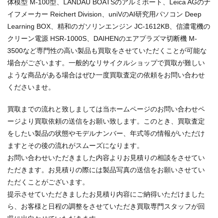
体模型 M-100型、LANDAU BOATSのアルミボート、Leica AGのナ
イフメーカー Reichert Division、uniVのAI研究用パソコン Deep
Learning BOX、精和のガソリンエンジン JC-1612KB、信濃電機の
クリーン電源 HSR-1000S、DAIHENのエアプラズマ切断機 M-
3500など専門性の高い製品も買取をさせていただくことが可能な
場合がございます。一般的なリサイクルショップで買取が難しい
ような商品がある場合はぜひ一度買取査定の依頼をお問い合わせ
くださいませ。
買取までの流れと致しましては当ホームページのお問い合わせペ
ージより買取依頼の送信をお願い致します。このとき、買取査定
をしたい製品の状態やモデルナンバー、年式等の情報がいただけ
ますとその後の流れがスムーズになります。
お問い合わせいただきました内容よりお見積りの相談をさせてい
ただきます。お見積りの際には製品写真の送信をお願いさせてい
ただくことがございます。
提示させていただきましたお見積り内容にご納得いただけました
ら、お客様と日程の調整をさせていただき買取専門スタッフが回