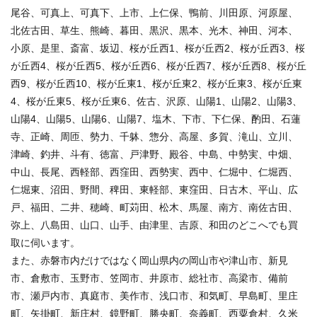
尾谷、可真上、可真下、上市、上仁保、鴨前、川田原、河原屋、
北佐古田、草生、熊崎、暮田、黒沢、黒本、光木、神田、河本、
小原、是里、斎富、坂辺、桜が丘西1、桜が丘西2、桜が丘西3、桜
が丘西4、桜が丘西5、桜が丘西6、桜が丘西7、桜が丘西8、桜が丘
西9、桜が丘西10、桜が丘東1、桜が丘東2、桜が丘東3、桜が丘東
4、桜が丘東5、桜が丘東6、佐古、沢原、山陽1、山陽2、山陽3、
山陽4、山陽5、山陽6、山陽7、塩木、下市、下仁保、酌田、石蓮
寺、正崎、周匝、勢力、千躰、惣分、高屋、多賀、滝山、立川、
津崎、釣井、斗有、徳富、戸津野、殿谷、中島、中勢実、中畑、
中山、長尾、西軽部、西窪田、西勢実、西中、仁堀中、仁堀西、
仁堀東、沼田、野間、稗田、東軽部、東窪田、日古木、平山、広
戸、福田、二井、穂崎、町苅田、松木、馬屋、南方、南佐古田、
弥上、八島田、山口、山手、由津里、吉原、和田のどこへでも買
取に伺います。
また、赤磐市内だけではなく岡山県内の岡山市や津山市、新見
市、倉敷市、玉野市、笠岡市、井原市、総社市、高梁市、備前
市、瀬戸内市、真庭市、美作市、浅口市、和気町、早島町、里庄
町、矢掛町、新庄村、鏡野町、勝央町、奈義町、西粟倉村、久米