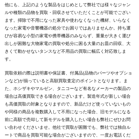
他にも、上記のような製品をはじめとして弊社では様々なジャン
ルや種類の品物を買取・回収させていただくことが可能でござい
ます。掃除で不用になった家具や使わなくなった機材、いらなく
なった家電や音響機器の処分でお困りではありませんか。持ち運
びが容易な小型の家電や携帯機器のみならず、重量が大きく運び
出しが困難な大物家電の買取や処分に困る大量のお皿の回収、大
きくて動かせないタンスなど不用品の買取に幅広く対応致しま
す。
買取依頼の際は説明書や保証書、付属品(品物のパーツやオプショ
ンなど)が揃っていると高額買取査定のポイントとなります。ま
た、ホシザキやマルゼン、タニコーなど有名なメーカーの製品の
場合は高価買取できる場合がございます。製造年式が新しい場合
も高価買取の対象となりますので、新品だけど使っていないもの
や同様の商品を複数購入して不用になった場合、旧モデルになる
前に高額で売却して新モデルを購入したい場合も弊社にぜひお問
い合わせくださいませ。他社で買取が困難でも、弊社では独自ル
ートで商品を買取可能な場合がございますので、一度お電話くだ