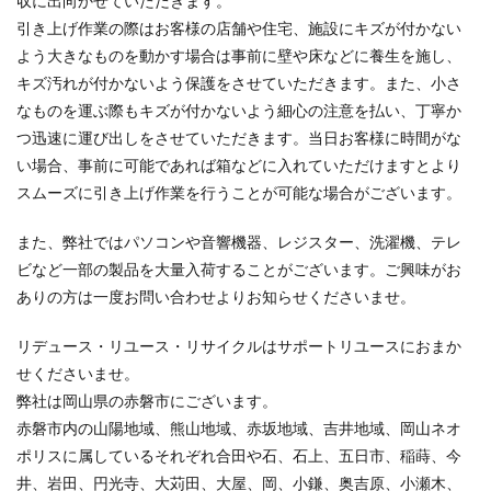
収に出向かせていただきます。
引き上げ作業の際はお客様の店舗や住宅、施設にキズが付かない
よう大きなものを動かす場合は事前に壁や床などに養生を施し、
キズ汚れが付かないよう保護をさせていただきます。また、小さ
なものを運ぶ際もキズが付かないよう細心の注意を払い、丁寧か
つ迅速に運び出しをさせていただきます。当日お客様に時間がな
い場合、事前に可能であれば箱などに入れていただけますとより
スムーズに引き上げ作業を行うことが可能な場合がございます。
また、弊社ではパソコンや音響機器、レジスター、洗濯機、テレ
ビなど一部の製品を大量入荷することがございます。ご興味がお
ありの方は一度お問い合わせよりお知らせくださいませ。
リデュース・リユース・リサイクルはサポートリユースにおまか
せくださいませ。
弊社は岡山県の赤磐市にございます。
赤磐市内の山陽地域、熊山地域、赤坂地域、吉井地域、岡山ネオ
ポリスに属しているそれぞれ合田や石、石上、五日市、稲蒔、今
井、岩田、円光寺、大苅田、大屋、岡、小鎌、奥吉原、小瀬木、