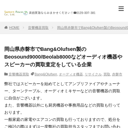
HOME
音響機器買取
岡山県赤磐市でBang&Olufsen製のBeoso
岡山県赤磐市でBang&Olufsen製の
Beosound9000/Beolab8000などオーディオ機器や
スピーカーの買取査定をしている企業
音響機器買取
Bang&Olufsen
,
オーディオ機器
,
リサイクル
,
買取
,
赤磐市
弊社ではスピーカーを始めてとしてアンプリファイアやチューナ
ー、ターンテーブル、オーディオミキサーなどの音響機器の買取
に自信がございます。
また、音響機器以外にも厨房機器や事務用品などの買取も行って
おります。
一般家庭の家電やエアコンの買取も行っておりますので、処分を
ご検討の際はまずは一度弊社の買取担当スタッフまでお問い合わ