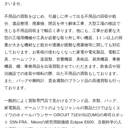
さいませ。
不用品の買取をはじめ、引越しに伴って出る不用品の回収や処
分、遺品整理、廃棄物、閉店を伴う解体工事、大型工場の移設で
生じる不用品回収まで幅広く承ります。他にも、工事が必要な大
型の工場用機械や工具が必要な取り外し辛い機器、1トン以上の荷
重が大きな機材など処分や運搬が困難な廃棄物等に関しても対応
しております。お客様の使わなくなった家電や電化製品、電動工
具、ゲームソフト、楽器類、音響機器、美術品、厨房機器、事務
機器、棚、事務用品を出張買取させていただきます。飲食店や宿
泊施設での改装や移転の際、出た不用品の買取もしております。
また、バッグや腕時計、貴金属類のブランド品の高価買取も行っ
ております。
一般的によく買取専門店で見かけるブランド品、衣類、バッグ、
家電製品、ゲームソフトのようなジャンルの製品だけではなくエ
イワのホイールバランサー CIRCUIT 71EやSUZUMOの寿司ロボッ
ト SSN-FRA、Nikonの研究用顕微鏡 Eclipse E600、京都科学の人