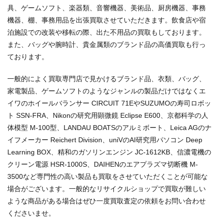
具、ゲームソフト、楽器類、音響機器、美術品、厨房機器、事務
機器、棚、事務用品を出張買取させていただきます。飲食店や宿
泊施設での改装や移転の際、出た不用品の買取もしております。
また、バッグや腕時計、貴金属類のブランド品の高価買取も行っ
ております。
一般的によく買取専門店で見かけるブランド品、衣類、バッグ、
家電製品、ゲームソフトのようなジャンルの製品だけではなくエ
イワのホイールバランサー CIRCUIT 71EやSUZUMOの寿司ロボッ
ト SSN-FRA、Nikonの研究用顕微鏡 Eclipse E600、京都科学の人
体模型 M-100型、LANDAU BOATSのアルミボート、Leica AGのナ
イフメーカー Reichert Division、uniVのAI研究用パソコン Deep
Learning BOX、精和のガソリンエンジン JC-1612KB、信濃電機の
クリーン電源 HSR-1000S、DAIHENのエアプラズマ切断機 M-
3500など専門性の高い製品も買取をさせていただくことが可能な
場合がございます。一般的なリサイクルショップで買取が難しい
ような商品がある場合はぜひ一度買取査定の依頼をお問い合わせ
くださいませ。