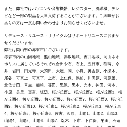
また、弊社ではパソコンや音響機器、レジスター、洗濯機、テレ
ビなど一部の製品を大量入荷することがございます。ご興味がお
ありの方は一度お問い合わせよりお知らせくださいませ。
リデュース・リユース・リサイクルはサポートリユースにおまか
せくださいませ。
弊社は岡山県の赤磐市にございます。
赤磐市内の山陽地域、熊山地域、赤坂地域、吉井地域、岡山ネオ
ポリスに属しているそれぞれ合田や石、石上、五日市、稲蒔、今
井、岩田、円光寺、大苅田、大屋、岡、小鎌、奥吉原、小瀬木、
尾谷、可真上、可真下、上市、上仁保、鴨前、川田原、河原屋、
北佐古田、草生、熊崎、暮田、黒沢、黒本、光木、神田、河本、
小原、是里、斎富、坂辺、桜が丘西1、桜が丘西2、桜が丘西3、桜
が丘西4、桜が丘西5、桜が丘西6、桜が丘西7、桜が丘西8、桜が丘
西9、桜が丘西10、桜が丘東1、桜が丘東2、桜が丘東3、桜が丘東
4、桜が丘東5、桜が丘東6、佐古、沢原、山陽1、山陽2、山陽3、
山陽4、山陽5、山陽6、山陽7、塩木、下市、下仁保、酌田、石蓮