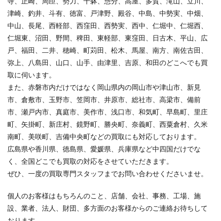
寺、正崎、周匝、勢力、千躰、惣分、高屋、多賀、滝山、立川、
津崎、釣井、斗有、徳富、戸津野、殿谷、中島、中勢実、中畑、
中山、長尾、西軽部、西窪田、西勢実、西中、仁堀中、仁堀西、
仁堀東、沼田、野間、稗田、東軽部、東窪田、日古木、平山、広
戸、福田、二井、穂崎、町苅田、松木、馬屋、南方、南佐古田、
弥上、八島田、山口、山手、由津里、吉原、和田のどこへでも買
取に伺います。
また、赤磐市内だけではなく岡山県内の岡山市や津山市、新見
市、倉敷市、玉野市、笠岡市、井原市、総社市、高梁市、備前
市、瀬戸内市、真庭市、美作市、浅口市、和気町、早島町、里庄
町、矢掛町、新庄村、鏡野町、勝央町、奈義町、西粟倉村、久米
南町、美咲町、吉備中央町などの買取にも対応しております。
広島県や香川県、徳島県、愛媛県、兵庫県など中四国だけでな
く、全国どこでも買取の対応をさせていただきます。
ぜひ、一度の買取専門スタッフまでお問い合わせくださいませ。
個人のお客様はもちろんのこと、店舗、会社、事務、工場、施
設、業者、法人、財団、多方面のお客様からのご連絡お待ちして
おります。