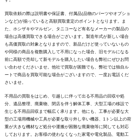
買取依頼の際は説明書や保証書、付属品(品物のパーツやオプショ
ンなど)が揃っていると高額買取査定のポイントとなります。ま
た、ホシザキやマルゼン、タニコーなど有名なメーカーの製品の
場合は高価買取できる場合がございます。製造年式が新しい場合
も高価買取の対象となりますので、新品だけど使っていないもの
や同様の商品を複数購入して不用になった場合、旧モデルになる
前に高額で売却して新モデルを購入したい場合も弊社にぜひお問
い合わせくださいませ。他社で買取が困難でも、弊社では独自ル
ートで商品を買取可能な場合がございますので、一度お電話くだ
さいませ。
不用品の買取をはじめ、引越しに伴って出る不用品の回収や処
分、遺品整理、廃棄物、閉店を伴う解体工事、大型工場の移設で
生じる不用品回収まで幅広く承ります。他にも、工事が必要な大
型の工場用機械や工具が必要な取り外し辛い機器、1トン以上の荷
重が大きな機材など処分や運搬が困難な廃棄物等に関しても対応
しております。お客様の使わなくなった家電や電化製品、電動工