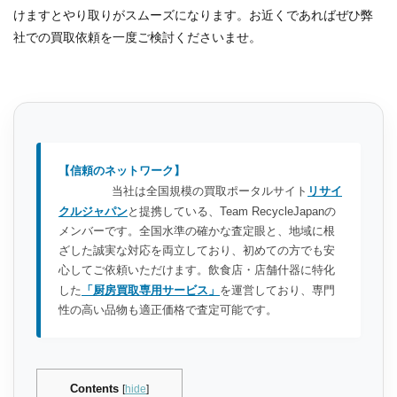
けますとやり取りがスムーズになります。お近くであればぜひ弊
社での買取依頼を一度ご検討くださいませ。
【信頼のネットワーク】
当社は全国規模の買取ポータルサイト
リサイ
クルジャパン
と提携している、Team RecycleJapanの
メンバーです。全国水準の確かな査定眼と、地域に根
ざした誠実な対応を両立しており、初めての方でも安
心してご依頼いただけます。飲食店・店舗什器に特化
した
「厨房買取専用サービス」
を運営しており、専門
性の高い品物も適正価格で査定可能です。
Contents
[
hide
]