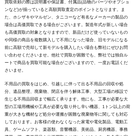
買取依頼の際は説明書や保証書、付属品(品物のパーツやオプショ
ンなど)が揃っていると高額買取査定のポイントとなります。ま
た、ホシザキやマルゼン、タニコーなど有名なメーカーの製品の
場合は高価買取できる場合がございます。製造年式が新しい場合
も高価買取の対象となりますので、新品だけど使っていないもの
や同様の商品を複数購入して不用になった場合、旧モデルになる
前に高額で売却して新モデルを購入したい場合も弊社にぜひお問
い合わせくださいませ。他社で買取が困難でも、弊社では独自ル
ートで商品を買取可能な場合がございますので、一度お電話くだ
さいませ。
不用品の買取をはじめ、引越しに伴って出る不用品の回収や処
分、遺品整理、廃棄物、閉店を伴う解体工事、大型工場の移設で
生じる不用品回収まで幅広く承ります。他にも、工事が必要な大
型の工場用機械や工具が必要な取り外し辛い機器、1トン以上の荷
重が大きな機材など処分や運搬が困難な廃棄物等に関しても対応
しております。お客様の使わなくなった家電や電化製品、電動工
具、ゲームソフト、楽器類、音響機器、美術品、厨房機器、事務