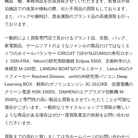
機器、棚、事務用品を出張買取させていただきます。飲食店や宿
泊施設での改装や移転の際、出た不用品の買取もしております。
また、バッグや腕時計、貴金属類のブランド品の高価買取も行っ
ております。
一般的によく買取専門店で見かけるブランド品、衣類、バッグ、
家電製品、ゲームソフトのようなジャンルの製品だけではなくエ
イワのホイールバランサー CIRCUIT 71EやSUZUMOの寿司ロボッ
ト SSN-FRA、Nikonの研究用顕微鏡 Eclipse E600、京都科学の人
体模型 M-100型、LANDAU BOATSのアルミボート、Leica AGのナ
イフメーカー Reichert Division、uniVのAI研究用パソコン Deep
Learning BOX、精和のガソリンエンジン JC-1612KB、信濃電機の
クリーン電源 HSR-1000S、DAIHENのエアプラズマ切断機 M-
3500など専門性の高い製品も買取をさせていただくことが可能な
場合がございます。一般的なリサイクルショップで買取が難しい
ような商品がある場合はぜひ一度買取査定の依頼をお問い合わせ
くださいませ。
買取までの流れと致しましては当ホームページのお問い合わせペ