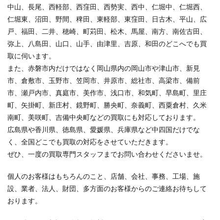
中山、長尾、西軽部、西窪田、西勢実、西中、仁堀中、仁堀西、
仁堀東、沼田、野間、稗田、東軽部、東窪田、日古木、平山、広
戸、福田、二井、穂崎、町苅田、松木、馬屋、南方、南佐古田、
弥上、八島田、山口、山手、由津里、吉原、和田のどこへでも買
取に伺います。
また、赤磐市内だけではなく岡山県内の岡山市や津山市、新見
市、倉敷市、玉野市、笠岡市、井原市、総社市、高梁市、備前
市、瀬戸内市、真庭市、美作市、浅口市、和気町、早島町、里庄
町、矢掛町、新庄村、鏡野町、勝央町、奈義町、西粟倉村、久米
南町、美咲町、吉備中央町などの買取にも対応しております。
広島県や香川県、徳島県、愛媛県、兵庫県など中四国だけでな
く、全国どこでも買取の対応をさせていただきます。
ぜひ、一度の買取専門スタッフまでお問い合わせくださいませ。
個人のお客様はもちろんのこと、店舗、会社、事務、工場、施
設、業者、法人、財団、多方面のお客様からのご連絡お待ちして
おります。