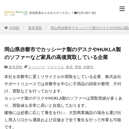
HOME
家具買取
岡山県赤磐市でカッシーナ製のデスクやHUKLA
岡山県赤磐市でカッシーナ製のデスクやHUKLA製
のソファーなど家具の高価買取している企業
家具買取
カッシーナ
,
リサイクル
,
家具
,
買取
,
赤磐市
本社を赤磐市に置くリサイクルや買取をしている企業、株式会社
サポートリユースでは赤磐市を中心に不用品の回収や整理、片付
け、買取などを行っております。
カッシーナ製のデスクやHUKLA製のソファーは買取実績が多くあ
り、買取値も非常に高いと自負しております。
建物には必要に応じて養生を行い、大型商業施設の場合も運び出
し用入り口から通路および店舗まで全て養生を行って作業も可能
です。