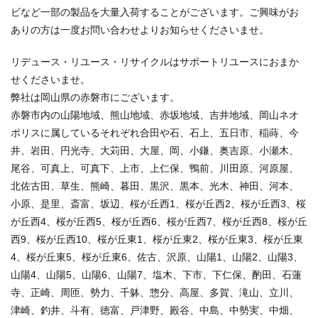
ビなど一部の製品を大量入荷することがございます。ご興味がお
ありの方は一度お問い合わせよりお知らせくださいませ。
リデュース・リユース・リサイクルはサポートリユースにおまか
せくださいませ。
弊社は岡山県の赤磐市にございます。
赤磐市内の山陽地域、熊山地域、赤坂地域、吉井地域、岡山ネオ
ポリスに属しているそれぞれ合田や石、石上、五日市、稲蒔、今
井、岩田、円光寺、大苅田、大屋、岡、小鎌、奥吉原、小瀬木、
尾谷、可真上、可真下、上市、上仁保、鴨前、川田原、河原屋、
北佐古田、草生、熊崎、暮田、黒沢、黒本、光木、神田、河本、
小原、是里、斎富、坂辺、桜が丘西1、桜が丘西2、桜が丘西3、桜
が丘西4、桜が丘西5、桜が丘西6、桜が丘西7、桜が丘西8、桜が丘
西9、桜が丘西10、桜が丘東1、桜が丘東2、桜が丘東3、桜が丘東
4、桜が丘東5、桜が丘東6、佐古、沢原、山陽1、山陽2、山陽3、
山陽4、山陽5、山陽6、山陽7、塩木、下市、下仁保、酌田、石蓮
寺、正崎、周匝、勢力、千躰、惣分、高屋、多賀、滝山、立川、
津崎、釣井、斗有、徳富、戸津野、殿谷、中島、中勢実、中畑、