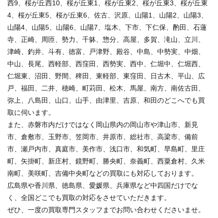
西9、桜が丘西10、桜が丘東1、桜が丘東2、桜が丘東3、桜が丘東
4、桜が丘東5、桜が丘東6、佐古、沢原、山陽1、山陽2、山陽3、
山陽4、山陽5、山陽6、山陽7、塩木、下市、下仁保、酌田、石蓮
寺、正崎、周匝、勢力、千躰、惣分、高屋、多賀、滝山、立川、
津崎、釣井、斗有、徳富、戸津野、殿谷、中島、中勢実、中畑、
中山、長尾、西軽部、西窪田、西勢実、西中、仁堀中、仁堀西、
仁堀東、沼田、野間、稗田、東軽部、東窪田、日古木、平山、広
戸、福田、二井、穂崎、町苅田、松木、馬屋、南方、南佐古田、
弥上、八島田、山口、山手、由津里、吉原、和田のどこへでも買
取に伺います。
また、赤磐市内だけではなく岡山県内の岡山市や津山市、新見
市、倉敷市、玉野市、笠岡市、井原市、総社市、高梁市、備前
市、瀬戸内市、真庭市、美作市、浅口市、和気町、早島町、里庄
町、矢掛町、新庄村、鏡野町、勝央町、奈義町、西粟倉村、久米
南町、美咲町、吉備中央町などの買取にも対応しております。
広島県や香川県、徳島県、愛媛県、兵庫県など中四国だけでな
く、全国どこでも買取の対応をさせていただきます。
ぜひ、一度の買取専門スタッフまでお問い合わせくださいませ。