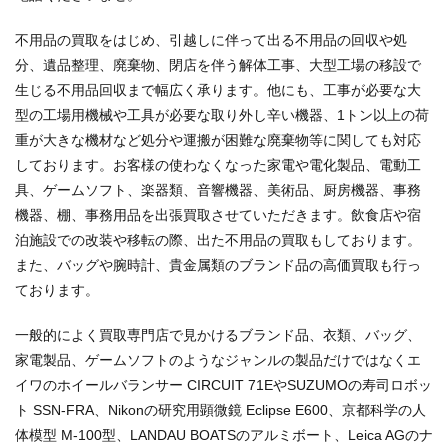
不用品の買取をはじめ、引越しに伴って出る不用品の回収や処
分、遺品整理、廃棄物、閉店を伴う解体工事、大型工場の移設で
生じる不用品回収まで幅広く承ります。他にも、工事が必要な大
型の工場用機械や工具が必要な取り外し辛い機器、1トン以上の荷
重が大きな機材など処分や運搬が困難な廃棄物等に関しても対応
しております。お客様の使わなくなった家電や電化製品、電動工
具、ゲームソフト、楽器類、音響機器、美術品、厨房機器、事務
機器、棚、事務用品を出張買取させていただきます。飲食店や宿
泊施設での改装や移転の際、出た不用品の買取もしております。
また、バッグや腕時計、貴金属類のブランド品の高価買取も行っ
ております。
一般的によく買取専門店で見かけるブランド品、衣類、バッグ、
家電製品、ゲームソフトのようなジャンルの製品だけではなくエ
イワのホイールバランサー CIRCUIT 71EやSUZUMOの寿司ロボッ
ト SSN-FRA、Nikonの研究用顕微鏡 Eclipse E600、京都科学の人
体模型 M-100型、LANDAU BOATSのアルミボート、Leica AGのナ