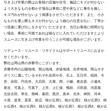
引き上げ作業の際はお客様の店舗や住宅、施設にキズが付かない
よう大きなものを動かす場合は事前に壁や床などに養生を施し、
キズ汚れが付かないよう保護をさせていただきます。また、小さ
なものを運ぶ際もキズが付かないよう細心の注意を払い、丁寧か
つ迅速に運び出しをさせていただきます。当日お客様に時間がな
い場合、事前に可能であれば箱などに入れていただけますとより
スムーズに引き上げ作業を行うことが可能な場合がございます。
リデュース・リユース・リサイクルはサポートリユースにおまか
せくださいませ。
弊社は岡山県の赤磐市にございます。
赤磐市内の山陽地域、熊山地域、赤坂地域、吉井地域、岡山ネオ
ポリスに属しているそれぞれ合田や石、石上、五日市、稲蒔、今
井、岩田、円光寺、大苅田、大屋、岡、小鎌、奥吉原、小瀬木、
尾谷、可真上、可真下、上市、上仁保、鴨前、川田原、河原屋、
北佐古田、草生、熊崎、暮田、黒沢、黒本、光木、神田、河本、
小原、是里、斎富、坂辺、桜が丘西1、桜が丘西2、桜が丘西3、桜
が丘西4、桜が丘西5、桜が丘西6、桜が丘西7、桜が丘西8、桜が丘