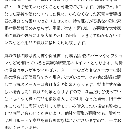
取・回収させていただくことが可能でございます。掃除で不用に
なった家具や使わなくなった機材、いらなくなった家電や音響機
器の処分でお困りではありませんか。持ち運びが容易な小型の家
電や携帯機器のみならず、重量が大きく運び出しが困難な大物家
電の買取や処分に困る大量のお皿の回収、大きくて動かせないタ
ンスなど不用品の買取に幅広く対応致します。
買取依頼の際は説明書や保証書、付属品(品物のパーツやオプショ
ンなど)が揃っていると高額買取査定のポイントとなります。厨房
の場合はホシザキやマルゼン、タニコーなど有名なメーカーの製
品の場合は高価買取できる場合がございます。その他の製品に関
しても有名メーカーは高価査定の対象となります。製造年式が新
しい場合も高価買取の対象となりますので、新品だけど使ってい
ないものや同様の商品を複数購入して不用になった場合、旧モデ
ルになる前に高額で売却して新モデルを購入したい場合も弊社に
ぜひお問い合わせくださいませ。他社で買取が困難でも、弊社で
は独自ルートで商品を買取可能な場合がございますので、一度お
電話くださいませ。