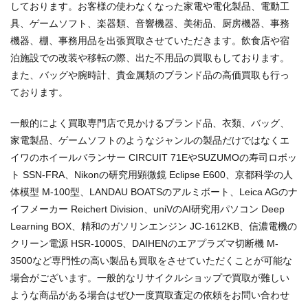
しております。お客様の使わなくなった家電や電化製品、電動工
具、ゲームソフト、楽器類、音響機器、美術品、厨房機器、事務
機器、棚、事務用品を出張買取させていただきます。飲食店や宿
泊施設での改装や移転の際、出た不用品の買取もしております。
また、バッグや腕時計、貴金属類のブランド品の高価買取も行っ
ております。
一般的によく買取専門店で見かけるブランド品、衣類、バッグ、
家電製品、ゲームソフトのようなジャンルの製品だけではなくエ
イワのホイールバランサー CIRCUIT 71EやSUZUMOの寿司ロボッ
ト SSN-FRA、Nikonの研究用顕微鏡 Eclipse E600、京都科学の人
体模型 M-100型、LANDAU BOATSのアルミボート、Leica AGのナ
イフメーカー Reichert Division、uniVのAI研究用パソコン Deep
Learning BOX、精和のガソリンエンジン JC-1612KB、信濃電機の
クリーン電源 HSR-1000S、DAIHENのエアプラズマ切断機 M-
3500など専門性の高い製品も買取をさせていただくことが可能な
場合がございます。一般的なリサイクルショップで買取が難しい
ような商品がある場合はぜひ一度買取査定の依頼をお問い合わせ