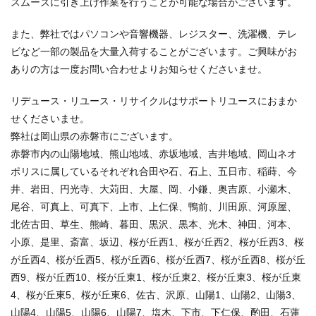
スムーズに引き上げ作業を行うことが可能な場合がございます。
また、弊社ではパソコンや音響機器、レジスター、洗濯機、テレ
ビなど一部の製品を大量入荷することがございます。ご興味がお
ありの方は一度お問い合わせよりお知らせくださいませ。
リデュース・リユース・リサイクルはサポートリユースにおまか
せくださいませ。
弊社は岡山県の赤磐市にございます。
赤磐市内の山陽地域、熊山地域、赤坂地域、吉井地域、岡山ネオ
ポリスに属しているそれぞれ合田や石、石上、五日市、稲蒔、今
井、岩田、円光寺、大苅田、大屋、岡、小鎌、奥吉原、小瀬木、
尾谷、可真上、可真下、上市、上仁保、鴨前、川田原、河原屋、
北佐古田、草生、熊崎、暮田、黒沢、黒本、光木、神田、河本、
小原、是里、斎富、坂辺、桜が丘西1、桜が丘西2、桜が丘西3、桜
が丘西4、桜が丘西5、桜が丘西6、桜が丘西7、桜が丘西8、桜が丘
西9、桜が丘西10、桜が丘東1、桜が丘東2、桜が丘東3、桜が丘東
4、桜が丘東5、桜が丘東6、佐古、沢原、山陽1、山陽2、山陽3、
山陽4、山陽5、山陽6、山陽7、塩木、下市、下仁保、酌田、石蓮