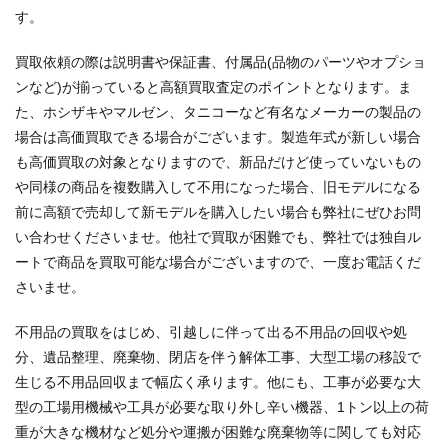
す。
買取依頼の際は説明書や保証書、付属品(品物のパーツやオプショ
ンなど)が揃っていると高額買取査定のポイントとなります。ま
た、ホシザキやマルゼン、タニコーなど有名なメーカーの製品の
場合は高価買取できる場合がございます。製造年式が新しい場合
も高価買取の対象となりますので、新品だけど使っていないもの
や同様の商品を複数購入して不用になった場合、旧モデルになる
前に高額で売却して新モデルを購入したい場合も弊社にぜひお問
い合わせくださいませ。他社で買取が困難でも、弊社では独自ル
ートで商品を買取可能な場合がございますので、一度お電話くだ
さいませ。
不用品の買取をはじめ、引越しに伴って出る不用品の回収や処
分、遺品整理、廃棄物、閉店を伴う解体工事、大型工場の移設で
生じる不用品回収まで幅広く承ります。他にも、工事が必要な大
型の工場用機械や工具が必要な取り外し辛い機器、1トン以上の荷
重が大きな機材など処分や運搬が困難な廃棄物等に関しても対応