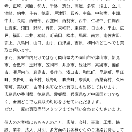
寺、正崎、周匝、勢力、千躰、惣分、高屋、多賀、滝山、立川、
津崎、釣井、斗有、徳富、戸津野、殿谷、中島、中勢実、中畑、
中山、長尾、西軽部、西窪田、西勢実、西中、仁堀中、仁堀西、
仁堀東、沼田、野間、稗田、東軽部、東窪田、日古木、平山、広
戸、福田、二井、穂崎、町苅田、松木、馬屋、南方、南佐古田、
弥上、八島田、山口、山手、由津里、吉原、和田のどこへでも買
取に伺います。
また、赤磐市内だけではなく岡山県内の岡山市や津山市、新見
市、倉敷市、玉野市、笠岡市、井原市、総社市、高梁市、備前
市、瀬戸内市、真庭市、美作市、浅口市、和気町、早島町、里庄
町、矢掛町、新庄村、鏡野町、勝央町、奈義町、西粟倉村、久米
南町、美咲町、吉備中央町などの買取にも対応しております。
広島県や香川県、徳島県、愛媛県、兵庫県など中四国だけでな
く、全国どこでも買取の対応をさせていただきます。
ぜひ、一度の買取専門スタッフまでお問い合わせくださいませ。
個人のお客様はもちろんのこと、店舗、会社、事務、工場、施
設、業者、法人、財団、多方面のお客様からのご連絡お待ちして