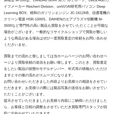
体模型 M-100型、LANDAU BOATSのアルミボート、Leica AGのナ
イフメーカー Reichert Division、uniVのAI研究用パソコン Deep
Learning BOX、精和のガソリンエンジン JC-1612KB、信濃電機の
クリーン電源 HSR-1000S、DAIHENのエアプラズマ切断機 M-
3500など専門性の高い製品も買取をさせていただくことが可能な
場合がございます。一般的なリサイクルショップで買取が難しい
ような商品がある場合はぜひ一度買取査定の依頼をお問い合わせ
くださいませ。
買取までの流れと致しましては当ホームページのお問い合わせペ
ージより買取依頼の送信をお願い致します。このとき、買取査定
をしたい製品の状態やモデルナンバー、年式等の情報がいただけ
ますとその後の流れがスムーズになります。
お問い合わせいただきました内容よりお見積りの相談をさせてい
ただきます。お見積りの際には製品写真の送信をお願いさせてい
ただくことがございます。
提示させていただきましたお見積り内容にご納得いただけました
ら、お客様と日程の調整をさせていただき買取専門スタッフが回
収に出向かせていただきます。