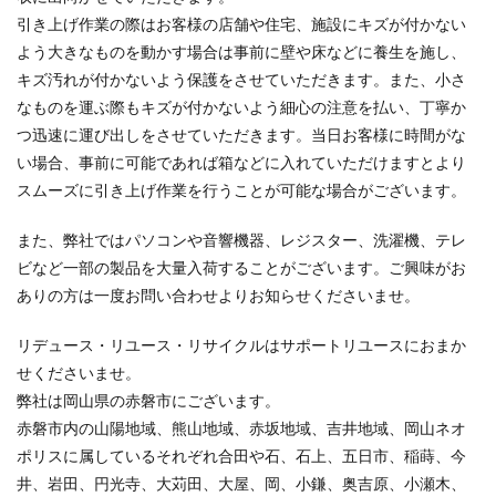
引き上げ作業の際はお客様の店舗や住宅、施設にキズが付かない
よう大きなものを動かす場合は事前に壁や床などに養生を施し、
キズ汚れが付かないよう保護をさせていただきます。また、小さ
なものを運ぶ際もキズが付かないよう細心の注意を払い、丁寧か
つ迅速に運び出しをさせていただきます。当日お客様に時間がな
い場合、事前に可能であれば箱などに入れていただけますとより
スムーズに引き上げ作業を行うことが可能な場合がございます。
また、弊社ではパソコンや音響機器、レジスター、洗濯機、テレ
ビなど一部の製品を大量入荷することがございます。ご興味がお
ありの方は一度お問い合わせよりお知らせくださいませ。
リデュース・リユース・リサイクルはサポートリユースにおまか
せくださいませ。
弊社は岡山県の赤磐市にございます。
赤磐市内の山陽地域、熊山地域、赤坂地域、吉井地域、岡山ネオ
ポリスに属しているそれぞれ合田や石、石上、五日市、稲蒔、今
井、岩田、円光寺、大苅田、大屋、岡、小鎌、奥吉原、小瀬木、