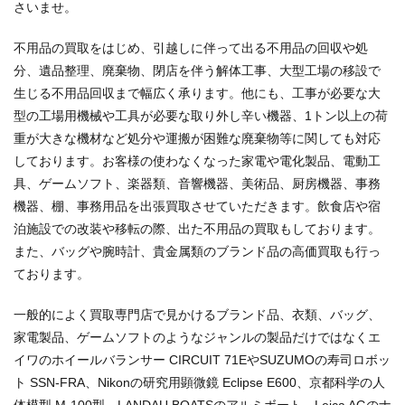
さいませ。
不用品の買取をはじめ、引越しに伴って出る不用品の回収や処
分、遺品整理、廃棄物、閉店を伴う解体工事、大型工場の移設で
生じる不用品回収まで幅広く承ります。他にも、工事が必要な大
型の工場用機械や工具が必要な取り外し辛い機器、1トン以上の荷
重が大きな機材など処分や運搬が困難な廃棄物等に関しても対応
しております。お客様の使わなくなった家電や電化製品、電動工
具、ゲームソフト、楽器類、音響機器、美術品、厨房機器、事務
機器、棚、事務用品を出張買取させていただきます。飲食店や宿
泊施設での改装や移転の際、出た不用品の買取もしております。
また、バッグや腕時計、貴金属類のブランド品の高価買取も行っ
ております。
一般的によく買取専門店で見かけるブランド品、衣類、バッグ、
家電製品、ゲームソフトのようなジャンルの製品だけではなくエ
イワのホイールバランサー CIRCUIT 71EやSUZUMOの寿司ロボッ
ト SSN-FRA、Nikonの研究用顕微鏡 Eclipse E600、京都科学の人