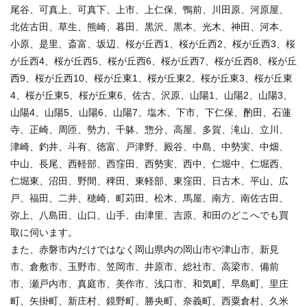
尾谷、可真上、可真下、上市、上仁保、鴨前、川田原、河原屋、
北佐古田、草生、熊崎、暮田、黒沢、黒本、光木、神田、河本、
小原、是里、斎富、坂辺、桜が丘西1、桜が丘西2、桜が丘西3、桜
が丘西4、桜が丘西5、桜が丘西6、桜が丘西7、桜が丘西8、桜が丘
西9、桜が丘西10、桜が丘東1、桜が丘東2、桜が丘東3、桜が丘東
4、桜が丘東5、桜が丘東6、佐古、沢原、山陽1、山陽2、山陽3、
山陽4、山陽5、山陽6、山陽7、塩木、下市、下仁保、酌田、石蓮
寺、正崎、周匝、勢力、千躰、惣分、高屋、多賀、滝山、立川、
津崎、釣井、斗有、徳富、戸津野、殿谷、中島、中勢実、中畑、
中山、長尾、西軽部、西窪田、西勢実、西中、仁堀中、仁堀西、
仁堀東、沼田、野間、稗田、東軽部、東窪田、日古木、平山、広
戸、福田、二井、穂崎、町苅田、松木、馬屋、南方、南佐古田、
弥上、八島田、山口、山手、由津里、吉原、和田のどこへでも買
取に伺います。
また、赤磐市内だけではなく岡山県内の岡山市や津山市、新見
市、倉敷市、玉野市、笠岡市、井原市、総社市、高梁市、備前
市、瀬戸内市、真庭市、美作市、浅口市、和気町、早島町、里庄
町、矢掛町、新庄村、鏡野町、勝央町、奈義町、西粟倉村、久米