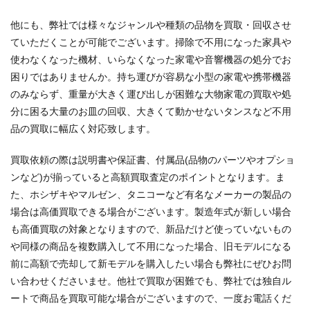
他にも、弊社では様々なジャンルや種類の品物を買取・回収させ
ていただくことが可能でございます。掃除で不用になった家具や
使わなくなった機材、いらなくなった家電や音響機器の処分でお
困りではありませんか。持ち運びが容易な小型の家電や携帯機器
のみならず、重量が大きく運び出しが困難な大物家電の買取や処
分に困る大量のお皿の回収、大きくて動かせないタンスなど不用
品の買取に幅広く対応致します。
買取依頼の際は説明書や保証書、付属品(品物のパーツやオプショ
ンなど)が揃っていると高額買取査定のポイントとなります。ま
た、ホシザキやマルゼン、タニコーなど有名なメーカーの製品の
場合は高価買取できる場合がございます。製造年式が新しい場合
も高価買取の対象となりますので、新品だけど使っていないもの
や同様の商品を複数購入して不用になった場合、旧モデルになる
前に高額で売却して新モデルを購入したい場合も弊社にぜひお問
い合わせくださいませ。他社で買取が困難でも、弊社では独自ル
ートで商品を買取可能な場合がございますので、一度お電話くだ