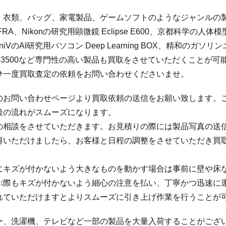
、衣類、バッグ、家電製品、ゲームソフトのようなジャンルの
-FRA、Nikonの研究用顕微鏡 Eclipse E600、京都科学の人体
sion、uniVのAI研究用パソコン Deep Learning BOX、精和
断機 M-3500など専門性の高い製品も買取をさせていただくこ
ひ一度買取査定の依頼をお問い合わせくださいませ。
のお問い合わせページより買取依頼の送信をお願い致します。
後の流れがスムーズになります。
の相談をさせていただきます。お見積りの際には製品写真の送
得いただけましたら、お客様と日程の調整をさせていただき買
にキズが付かないよう大きなものを動かす場合は事前に壁や床
ぶ際もキズが付かないよう細心の注意を払い、丁寧かつ迅速に
れていただけますとよりスムーズに引き上げ作業を行うことが
ー、洗濯機、テレビなど一部の製品を大量入荷することがござ