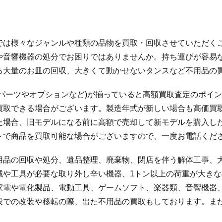
では様々なジャンルや種類の品物を買取・回収させていただく
や音響機器の処分でお困りではありませんか。持ち運びが容易
る大量のお皿の回収、大きくて動かせないタンスなど不用品の
パーツやオプションなど)が揃っていると高額買取査定のポイ
買取できる場合がございます。製造年式が新しい場合も高価買
た場合、旧モデルになる前に高額で売却して新モデルを購入し
トで商品を買取可能な場合がございますので、一度お電話くだ
用品の回収や処分、遺品整理、廃棄物、閉店を伴う解体工事、
械や工具が必要な取り外し辛い機器、1トン以上の荷重が大き
家電や電化製品、電動工具、ゲームソフト、楽器類、音響機器
設での改装や移転の際、出た不用品の買取もしております。ま