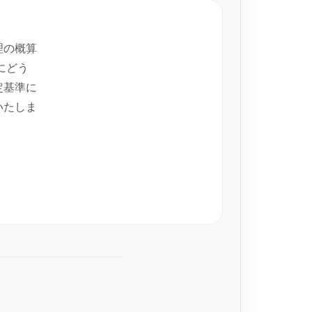
理の概算
にどう
定基準に
いたしま