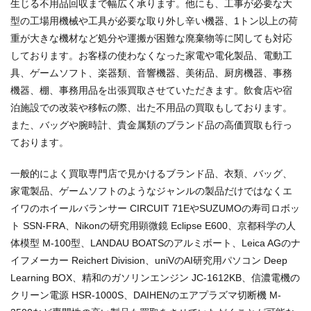
生じる不用品回収まで幅広く承ります。他にも、工事が必要な大
型の工場用機械や工具が必要な取り外し辛い機器、1トン以上の荷
重が大きな機材など処分や運搬が困難な廃棄物等に関しても対応
しております。お客様の使わなくなった家電や電化製品、電動工
具、ゲームソフト、楽器類、音響機器、美術品、厨房機器、事務
機器、棚、事務用品を出張買取させていただきます。飲食店や宿
泊施設での改装や移転の際、出た不用品の買取もしております。
また、バッグや腕時計、貴金属類のブランド品の高価買取も行っ
ております。
一般的によく買取専門店で見かけるブランド品、衣類、バッグ、
家電製品、ゲームソフトのようなジャンルの製品だけではなくエ
イワのホイールバランサー CIRCUIT 71EやSUZUMOの寿司ロボッ
ト SSN-FRA、Nikonの研究用顕微鏡 Eclipse E600、京都科学の人
体模型 M-100型、LANDAU BOATSのアルミボート、Leica AGのナ
イフメーカー Reichert Division、uniVのAI研究用パソコン Deep
Learning BOX、精和のガソリンエンジン JC-1612KB、信濃電機の
クリーン電源 HSR-1000S、DAIHENのエアプラズマ切断機 M-