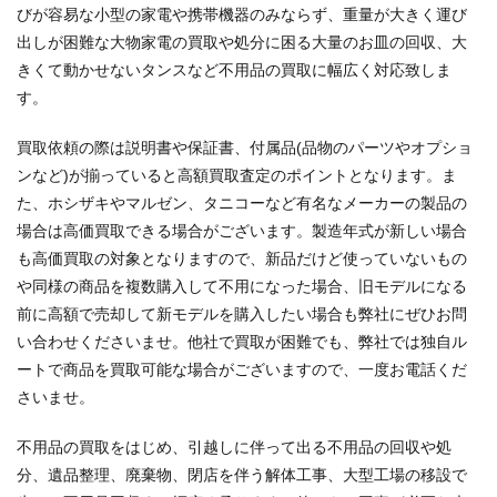
びが容易な小型の家電や携帯機器のみならず、重量が大きく運び
出しが困難な大物家電の買取や処分に困る大量のお皿の回収、大
きくて動かせないタンスなど不用品の買取に幅広く対応致しま
す。
買取依頼の際は説明書や保証書、付属品(品物のパーツやオプショ
ンなど)が揃っていると高額買取査定のポイントとなります。ま
た、ホシザキやマルゼン、タニコーなど有名なメーカーの製品の
場合は高価買取できる場合がございます。製造年式が新しい場合
も高価買取の対象となりますので、新品だけど使っていないもの
や同様の商品を複数購入して不用になった場合、旧モデルになる
前に高額で売却して新モデルを購入したい場合も弊社にぜひお問
い合わせくださいませ。他社で買取が困難でも、弊社では独自ル
ートで商品を買取可能な場合がございますので、一度お電話くだ
さいませ。
不用品の買取をはじめ、引越しに伴って出る不用品の回収や処
分、遺品整理、廃棄物、閉店を伴う解体工事、大型工場の移設で