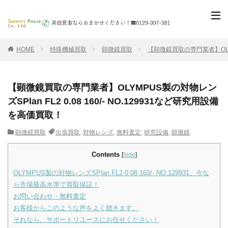
HOME
特殊機械買取
顕微鏡買取
【顕微鏡買取の専門業者】OLYMP
【顕微鏡買取の専門業者】OLYMPUS製の対物レン
ズSPlan FL2 0.08 160/- NO.129931など研究用設備
を高価買取！
顕微鏡買取
出張買取
,
対物レンズ
,
無料査定
,
研究設備
,
顕微鏡
Contents
[
hide
]
OLYMPUS製の対物レンズSPlan FL2 0.08 160/- NO.129931、今な
ら市場最高水準で買取保証！
お問い合わせ・無料査定
お客様からこのような声をよく聴きます。
それなら、サポートリユースにお任せください！