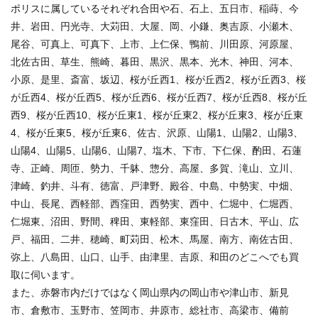
ポリスに属しているそれぞれ合田や石、石上、五日市、稲蒔、今
井、岩田、円光寺、大苅田、大屋、岡、小鎌、奥吉原、小瀬木、
尾谷、可真上、可真下、上市、上仁保、鴨前、川田原、河原屋、
北佐古田、草生、熊崎、暮田、黒沢、黒本、光木、神田、河本、
小原、是里、斎富、坂辺、桜が丘西1、桜が丘西2、桜が丘西3、桜
が丘西4、桜が丘西5、桜が丘西6、桜が丘西7、桜が丘西8、桜が丘
西9、桜が丘西10、桜が丘東1、桜が丘東2、桜が丘東3、桜が丘東
4、桜が丘東5、桜が丘東6、佐古、沢原、山陽1、山陽2、山陽3、
山陽4、山陽5、山陽6、山陽7、塩木、下市、下仁保、酌田、石蓮
寺、正崎、周匝、勢力、千躰、惣分、高屋、多賀、滝山、立川、
津崎、釣井、斗有、徳富、戸津野、殿谷、中島、中勢実、中畑、
中山、長尾、西軽部、西窪田、西勢実、西中、仁堀中、仁堀西、
仁堀東、沼田、野間、稗田、東軽部、東窪田、日古木、平山、広
戸、福田、二井、穂崎、町苅田、松木、馬屋、南方、南佐古田、
弥上、八島田、山口、山手、由津里、吉原、和田のどこへでも買
取に伺います。
また、赤磐市内だけではなく岡山県内の岡山市や津山市、新見
市、倉敷市、玉野市、笠岡市、井原市、総社市、高梁市、備前