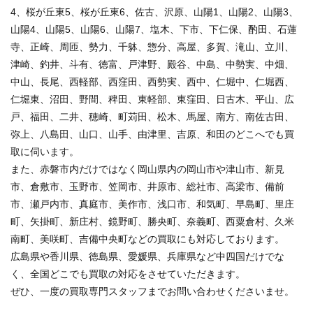
4、桜が丘東5、桜が丘東6、佐古、沢原、山陽1、山陽2、山陽3、
山陽4、山陽5、山陽6、山陽7、塩木、下市、下仁保、酌田、石蓮
寺、正崎、周匝、勢力、千躰、惣分、高屋、多賀、滝山、立川、
津崎、釣井、斗有、徳富、戸津野、殿谷、中島、中勢実、中畑、
中山、長尾、西軽部、西窪田、西勢実、西中、仁堀中、仁堀西、
仁堀東、沼田、野間、稗田、東軽部、東窪田、日古木、平山、広
戸、福田、二井、穂崎、町苅田、松木、馬屋、南方、南佐古田、
弥上、八島田、山口、山手、由津里、吉原、和田のどこへでも買
取に伺います。
また、赤磐市内だけではなく岡山県内の岡山市や津山市、新見
市、倉敷市、玉野市、笠岡市、井原市、総社市、高梁市、備前
市、瀬戸内市、真庭市、美作市、浅口市、和気町、早島町、里庄
町、矢掛町、新庄村、鏡野町、勝央町、奈義町、西粟倉村、久米
南町、美咲町、吉備中央町などの買取にも対応しております。
広島県や香川県、徳島県、愛媛県、兵庫県など中四国だけでな
く、全国どこでも買取の対応をさせていただきます。
ぜひ、一度の買取専門スタッフまでお問い合わせくださいませ。