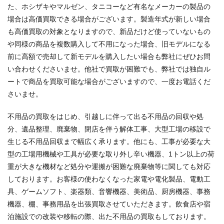
た、ホシザキやマルゼン、タニコーなど有名なメーカーの製品の
場合は高価買取できる場合がございます。製造年式が新しい場合
も高価買取の対象となりますので、新品だけど使っていないもの
や同様の商品を複数購入して不用になった場合、旧モデルになる
前に高額で売却して新モデルを購入したい場合も弊社にぜひお問
い合わせくださいませ。他社で買取が困難でも、弊社では独自ル
ートで商品を買取可能な場合がございますので、一度お電話くだ
さいませ。
不用品の買取をはじめ、引越しに伴って出る不用品の回収や処
分、遺品整理、廃棄物、閉店を伴う解体工事、大型工場の移設で
生じる不用品回収まで幅広く承ります。他にも、工事が必要な大
型の工場用機械や工具が必要な取り外し辛い機器、1トン以上の荷
重が大きな機材など処分や運搬が困難な廃棄物等に関しても対応
しております。お客様の使わなくなった家電や電化製品、電動工
具、ゲームソフト、楽器類、音響機器、美術品、厨房機器、事務
機器、棚、事務用品を出張買取させていただきます。飲食店や宿
泊施設での改装や移転の際、出た不用品の買取もしております。