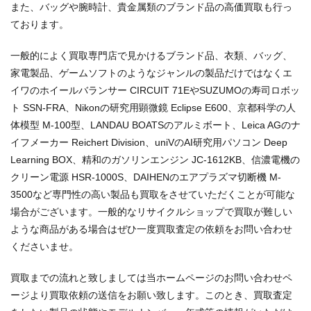
また、バッグや腕時計、貴金属類のブランド品の高価買取も行っ
ております。
一般的によく買取専門店で見かけるブランド品、衣類、バッグ、
家電製品、ゲームソフトのようなジャンルの製品だけではなくエ
イワのホイールバランサー CIRCUIT 71EやSUZUMOの寿司ロボッ
ト SSN-FRA、Nikonの研究用顕微鏡 Eclipse E600、京都科学の人
体模型 M-100型、LANDAU BOATSのアルミボート、Leica AGのナ
イフメーカー Reichert Division、uniVのAI研究用パソコン Deep
Learning BOX、精和のガソリンエンジン JC-1612KB、信濃電機の
クリーン電源 HSR-1000S、DAIHENのエアプラズマ切断機 M-
3500など専門性の高い製品も買取をさせていただくことが可能な
場合がございます。一般的なリサイクルショップで買取が難しい
ような商品がある場合はぜひ一度買取査定の依頼をお問い合わせ
くださいませ。
買取までの流れと致しましては当ホームページのお問い合わせペ
ージより買取依頼の送信をお願い致します。このとき、買取査定