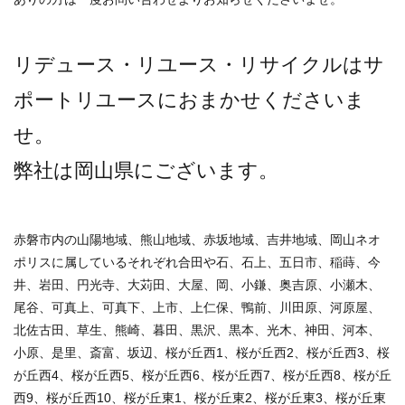
リデュース・リユース・リサイクルはサ
ポートリユースにおまかせくださいま
せ。
弊社は岡山県にございます。
赤磐市内の山陽地域、熊山地域、赤坂地域、吉井地域、岡山ネオ
ポリスに属しているそれぞれ合田や石、石上、五日市、稲蒔、今
井、岩田、円光寺、大苅田、大屋、岡、小鎌、奥吉原、小瀬木、
尾谷、可真上、可真下、上市、上仁保、鴨前、川田原、河原屋、
北佐古田、草生、熊崎、暮田、黒沢、黒本、光木、神田、河本、
小原、是里、斎富、坂辺、桜が丘西1、桜が丘西2、桜が丘西3、桜
が丘西4、桜が丘西5、桜が丘西6、桜が丘西7、桜が丘西8、桜が丘
西9、桜が丘西10、桜が丘東1、桜が丘東2、桜が丘東3、桜が丘東