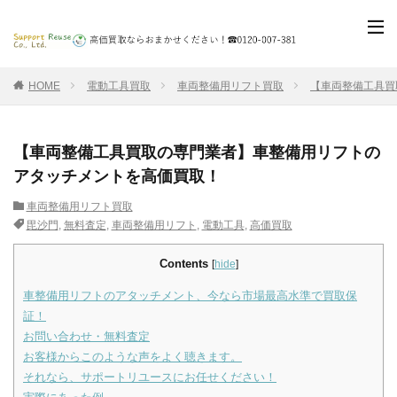
HOME
電動工具買取
車両整備用リフト買取
【車両整備工具買
【車両整備工具買取の専門業者】車整備用リフトの
アタッチメントを高価買取！
車両整備用リフト買取
毘沙門
,
無料査定
,
車両整備用リフト
,
電動工具
,
高価買取
Contents
[
hide
]
車整備用リフトのアタッチメント、今なら市場最高水準で買取保
証！
お問い合わせ・無料査定
お客様からこのような声をよく聴きます。
それなら、サポートリユースにお任せください！