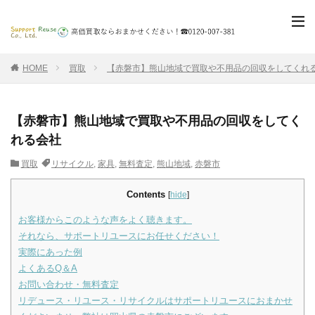
HOME
買取
【赤磐市】熊山地域で買取や不用品の回収をしてくれ
【赤磐市】熊山地域で買取や不用品の回収をしてく
れる会社
買取
リサイクル
,
家具
,
無料査定
,
熊山地域
,
赤磐市
Contents
[
hide
]
お客様からこのような声をよく聴きます。
それなら、サポートリユースにお任せください！
実際にあった例
よくあるQ＆A
お問い合わせ・無料査定
リデュース・リユース・リサイクルはサポートリユースにおまかせ