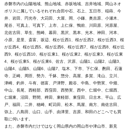
赤磐市内の山陽地域、熊山地域、赤坂地域、吉井地域、岡山ネオ
ポリスに属しているそれぞれ合田や石、石上、五日市、稲蒔、今
井、岩田、円光寺、大苅田、大屋、岡、小鎌、奥吉原、小瀬木、
尾谷、可真上、可真下、上市、上仁保、鴨前、川田原、河原屋、
北佐古田、草生、熊崎、暮田、黒沢、黒本、光木、神田、河本、
小原、是里、斎富、坂辺、桜が丘西1、桜が丘西2、桜が丘西3、桜
が丘西4、桜が丘西5、桜が丘西6、桜が丘西7、桜が丘西8、桜が丘
西9、桜が丘西10、桜が丘東1、桜が丘東2、桜が丘東3、桜が丘東
4、桜が丘東5、桜が丘東6、佐古、沢原、山陽1、山陽2、山陽3、
山陽4、山陽5、山陽6、山陽7、塩木、下市、下仁保、酌田、石蓮
寺、正崎、周匝、勢力、千躰、惣分、高屋、多賀、滝山、立川、
津崎、釣井、斗有、徳富、戸津野、殿谷、中島、中勢実、中畑、
中山、長尾、西軽部、西窪田、西勢実、西中、仁堀中、仁堀西、
仁堀東、沼田、野間、稗田、東軽部、東窪田、日古木、平山、広
戸、福田、二井、穂崎、町苅田、松木、馬屋、南方、南佐古田、
弥上、八島田、山口、山手、由津里、吉原、和田のどこへでも買
取に伺います。
また、赤磐市内だけではなく岡山県内の岡山市や津山市、新見