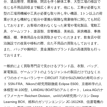
分、遺品整理、廃棄物、閉店を伴う解体工事、大型工場の移設で
生じる不用品回収まで幅広く承ります。他にも、工事が必要な大
型の工場用機械や工具が必要な取り外し辛い機器、1トン以上の荷
重が大きな機材など処分や運搬が困難な廃棄物等に関しても対応
しております。お客様の使わなくなった家電や電化製品、電動工
具、ゲームソフト、楽器類、音響機器、美術品、厨房機器、事務
機器、棚、事務用品を出張買取させていただきます。飲食店や宿
泊施設での改装や移転の際、出た不用品の買取もしております。
また、バッグや腕時計、貴金属類のブランド品の高価買取も行っ
ております。
一般的によく買取専門店で見かけるブランド品、衣類、バッグ、
家電製品、ゲームソフトのようなジャンルの製品だけではなくエ
イワのホイールバランサー CIRCUIT 71EやSUZUMOの寿司ロボッ
ト SSN-FRA、Nikonの研究用顕微鏡 Eclipse E600、京都科学の人
体模型 M-100型、LANDAU BOATSのアルミボート、Leica AGのナ
イフメーカー Reichert Division、uniVのAI研究用パソコン Deep
Learning BOX、精和のガソリンエンジン JC-1612KB、信濃電機の