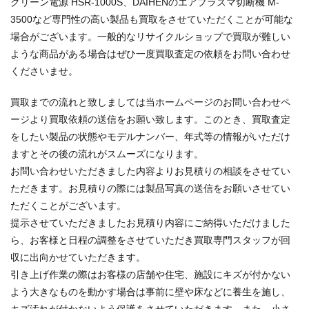
クリーン電源 HSR-1000S、DAIHENのエアプラズマ切断機 M-
3500など専門性の高い製品も買取をさせていただくことが可能な
場合がございます。一般的なリサイクルショップで買取が難しい
ような商品がある場合はぜひ一度買取査定の依頼をお問い合わせ
くださいませ。
買取までの流れと致しましては当ホームページのお問い合わせペ
ージより買取依頼の送信をお願い致します。このとき、買取査定
をしたい製品の状態やモデルナンバー、年式等の情報がいただけ
ますとその後の流れがスムーズになります。
お問い合わせいただきました内容よりお見積りの相談をさせてい
ただきます。お見積りの際には製品写真の送信をお願いさせてい
ただくことがございます。
提示させていただきましたお見積り内容にご納得いただけました
ら、お客様と日程の調整をさせていただき買取専門スタッフが回
収に出向かせていただきます。
引き上げ作業の際はお客様の店舗や住宅、施設にキズが付かない
よう大きなものを動かす場合は事前に壁や床などに養生を施し、