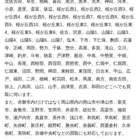
北佐古田、草生、熊崎、暮田、黒沢、黒本、光木、神田、河本、
小原、是里、斎富、坂辺、桜が丘西1、桜が丘西2、桜が丘西3、桜
が丘西4、桜が丘西5、桜が丘西6、桜が丘西7、桜が丘西8、桜が丘
西9、桜が丘西10、桜が丘東1、桜が丘東2、桜が丘東3、桜が丘東
4、桜が丘東5、桜が丘東6、佐古、沢原、山陽1、山陽2、山陽3、
山陽4、山陽5、山陽6、山陽7、塩木、下市、下仁保、酌田、石蓮
寺、正崎、周匝、勢力、千躰、惣分、高屋、多賀、滝山、立川、
津崎、釣井、斗有、徳富、戸津野、殿谷、中島、中勢実、中畑、
中山、長尾、西軽部、西窪田、西勢実、西中、仁堀中、仁堀西、
仁堀東、沼田、野間、稗田、東軽部、東窪田、日古木、平山、広
戸、福田、二井、穂崎、町苅田、松木、馬屋、南方、南佐古田、
弥上、八島田、山口、山手、由津里、吉原、和田のどこへでも買
取に伺います。
また、赤磐市内だけではなく岡山県内の岡山市や津山市、新見
市、倉敷市、玉野市、笠岡市、井原市、総社市、高梁市、備前
市、瀬戸内市、真庭市、美作市、浅口市、和気町、早島町、里庄
町、矢掛町、新庄村、鏡野町、勝央町、奈義町、西粟倉村、久米
南町、美咲町、吉備中央町などの買取にも対応しております。