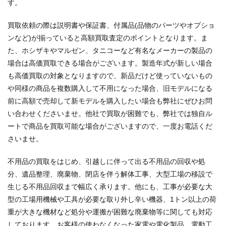
す。
買取依頼の際は説明書や保証書、付属品(品物のパーツやオプショ
ンなど)が揃っていると高額買取査定のポイントとなります。ま
た、ホシザキやマルゼン、タニコーなど有名なメーカーの製品の
場合は高価買取できる場合がございます。製造年式が新しい場合
も高価買取の対象となりますので、新品だけど使っていないもの
や同様の商品を複数購入して不用になった場合、旧モデルになる
前に高額で売却して新モデルを購入したい場合も弊社にぜひお問
い合わせくださいませ。他社で買取が困難でも、弊社では独自ル
ートで商品を買取可能な場合がございますので、一度お電話くだ
さいませ。
不用品の買取をはじめ、引越しに伴って出る不用品の回収や処
分、遺品整理、廃棄物、閉店を伴う解体工事、大型工場の移設で
生じる不用品回収まで幅広く承ります。他にも、工事が必要な大
型の工場用機械や工具が必要な取り外し辛い機器、1トン以上の荷
重が大きな機材など処分や運搬が困難な廃棄物等に関しても対応
しております。お客様の使わなくなった家電や電化製品、電動工