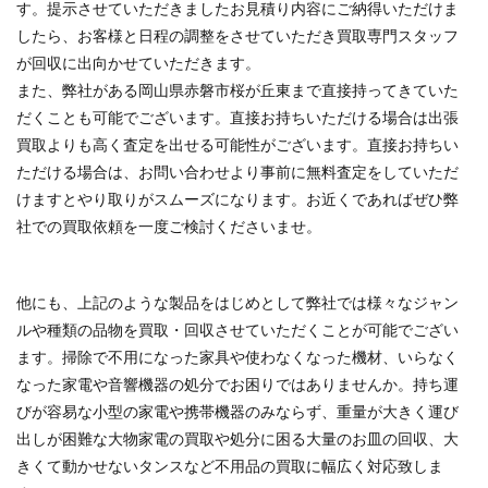
す。提示させていただきましたお見積り内容にご納得いただけま
したら、お客様と日程の調整をさせていただき買取専門スタッフ
が回収に出向かせていただきます。
また、弊社がある岡山県赤磐市桜が丘東まで直接持ってきていた
だくことも可能でございます。直接お持ちいただける場合は出張
買取よりも高く査定を出せる可能性がございます。直接お持ちい
ただける場合は、お問い合わせより事前に無料査定をしていただ
けますとやり取りがスムーズになります。お近くであればぜひ弊
社での買取依頼を一度ご検討くださいませ。
他にも、上記のような製品をはじめとして弊社では様々なジャン
ルや種類の品物を買取・回収させていただくことが可能でござい
ます。掃除で不用になった家具や使わなくなった機材、いらなく
なった家電や音響機器の処分でお困りではありませんか。持ち運
びが容易な小型の家電や携帯機器のみならず、重量が大きく運び
出しが困難な大物家電の買取や処分に困る大量のお皿の回収、大
きくて動かせないタンスなど不用品の買取に幅広く対応致しま