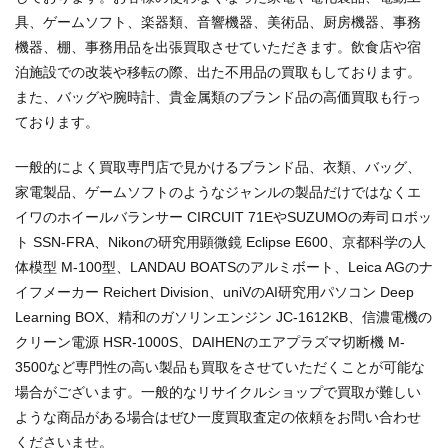
具、ゲームソフト、楽器類、音響機器、美術品、厨房機器、事務
機器、棚、事務用品を出張買取させていただきます。飲食店や宿
泊施設での改装や移転の際、出た不用品の買取もしております。
また、バッグや腕時計、貴金属類のブランド品の高価買取も行っ
ております。
一般的によく買取専門店で見かけるブランド品、衣類、バッグ、
家電製品、ゲームソフトのようなジャンルの製品だけではなくエ
イワのホイールバランサー CIRCUIT 71EやSUZUMOの寿司ロボッ
ト SSN-FRA、Nikonの研究用顕微鏡 Eclipse E600、京都科学の人
体模型 M-100型、LANDAU BOATSのアルミボート、Leica AGのナ
イフメーカー Reichert Division、uniVのAI研究用パソコン Deep
Learning BOX、精和のガソリンエンジン JC-1612KB、信濃電機の
クリーン電源 HSR-1000S、DAIHENのエアプラズマ切断機 M-
3500など専門性の高い製品も買取をさせていただくことが可能な
場合がございます。一般的なリサイクルショップで買取が難しい
ような商品がある場合はぜひ一度買取査定の依頼をお問い合わせ
くださいませ。