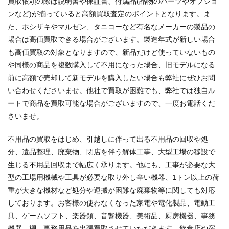
買取依頼の際は説明書や保証書、付属品(品物のパーツやオプショ
ンなど)が揃っていると高額買取査定のポイントとなります。ま
た、ホシザキやマルゼン、タニコーなど有名なメーカーの製品の
場合は高価買取できる場合がございます。製造年式が新しい場合
も高価買取の対象となりますので、新品だけど使っていないもの
や同様の商品を複数購入して不用になった場合、旧モデルになる
前に高額で売却して新モデルを購入したい場合も弊社にぜひお問
い合わせくださいませ。他社で買取が困難でも、弊社では独自ル
ートで商品を買取可能な場合がございますので、一度お電話くだ
さいませ。
不用品の買取をはじめ、引越しに伴って出る不用品の回収や処
分、遺品整理、廃棄物、閉店を伴う解体工事、大型工場の移設で
生じる不用品回収まで幅広く承ります。他にも、工事が必要な大
型の工場用機械や工具が必要な取り外し辛い機器、1トン以上の荷
重が大きな機材など処分や運搬が困難な廃棄物等に関しても対応
しております。お客様の使わなくなった家電や電化製品、電動工
具、ゲームソフト、楽器類、音響機器、美術品、厨房機器、事務
機器、棚、事務用品を出張買取させていただきます。飲食店や宿