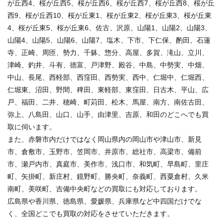
が丘西4、桜が丘西5、桜が丘西6、桜が丘西7、桜が丘西8、桜が丘
西9、桜が丘西10、桜が丘東1、桜が丘東2、桜が丘東3、桜が丘東
4、桜が丘東5、桜が丘東6、佐古、沢原、山陽1、山陽2、山陽3、
山陽4、山陽5、山陽6、山陽7、塩木、下市、下仁保、酌田、石蓮
寺、正崎、周匝、勢力、千躰、惣分、高屋、多賀、滝山、立川、
津崎、釣井、斗有、徳富、戸津野、殿谷、中島、中勢実、中畑、
中山、長尾、西軽部、西窪田、西勢実、西中、仁堀中、仁堀西、
仁堀東、沼田、野間、稗田、東軽部、東窪田、日古木、平山、広
戸、福田、二井、穂崎、町苅田、松木、馬屋、南方、南佐古田、
弥上、八島田、山口、山手、由津里、吉原、和田のどこへでも買
取に伺います。
また、赤磐市内だけではなく岡山県内の岡山市や津山市、新見
市、倉敷市、玉野市、笠岡市、井原市、総社市、高梁市、備前
市、瀬戸内市、真庭市、美作市、浅口市、和気町、早島町、里庄
町、矢掛町、新庄村、鏡野町、勝央町、奈義町、西粟倉村、久米
南町、美咲町、吉備中央町などの買取にも対応しております。
広島県や香川県、徳島県、愛媛県、兵庫県など中四国だけでな
く、全国どこでも買取の対応をさせていただきます。