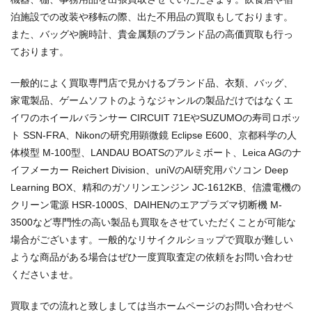
泊施設での改装や移転の際、出た不用品の買取もしております。
また、バッグや腕時計、貴金属類のブランド品の高価買取も行っ
ております。
一般的によく買取専門店で見かけるブランド品、衣類、バッグ、
家電製品、ゲームソフトのようなジャンルの製品だけではなくエ
イワのホイールバランサー CIRCUIT 71EやSUZUMOの寿司ロボッ
ト SSN-FRA、Nikonの研究用顕微鏡 Eclipse E600、京都科学の人
体模型 M-100型、LANDAU BOATSのアルミボート、Leica AGのナ
イフメーカー Reichert Division、uniVのAI研究用パソコン Deep
Learning BOX、精和のガソリンエンジン JC-1612KB、信濃電機の
クリーン電源 HSR-1000S、DAIHENのエアプラズマ切断機 M-
3500など専門性の高い製品も買取をさせていただくことが可能な
場合がございます。一般的なリサイクルショップで買取が難しい
ような商品がある場合はぜひ一度買取査定の依頼をお問い合わせ
くださいませ。
買取までの流れと致しましては当ホームページのお問い合わせペ