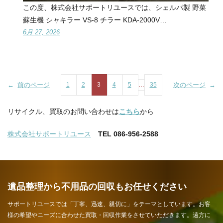
この度、株式会社サポートリユースでは、シェルパ製 野菜
蘇生機 シャキラー VS-8 チラー KDA-2000V…
6月 27, 2026
←
前のページ
1
2
3
4
5
…
35
次のページ
→
リサイクル、買取のお問い合わせは
こちら
から
株式会社サポートリユース
TEL 086-956-2588
遺品整理から不用品の回収もお任せください
サポートリユースでは「丁寧、迅速、親切に」をテーマとしています。お客
様の希望やニーズに合わせた買取・回収作業をさせていただきます。遠方に