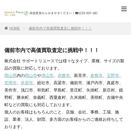
HOME
備前市内で高価買取査定に挑戦中！！！
備前市内で高価買取査定に挑戦中！！！
株式会社 サポートリユースでは様々なタイプ、業種、サイズの製
品の買取に対応しております。
岡山県
内の
岡山市
や
津山市
、
赤磐市
、新見市、
倉敷市
、
玉野市
、
笠岡市
、
井原市
、総社市、高梁市、備前市、瀬戸内市、真庭市、
美作市、浅口市、和気町、早島町、里庄町、矢掛町、新庄村、鏡
野町、勝央町、奈義町、西粟倉村、久米南町、美咲町、吉備中央
町などの買取にも対応しております。
個人のお客様はもちろんのこと、店舗、会社、事務、工場、施
設、業者、法人、財団、多方面のお客様からのご連絡お待ちして
おります。